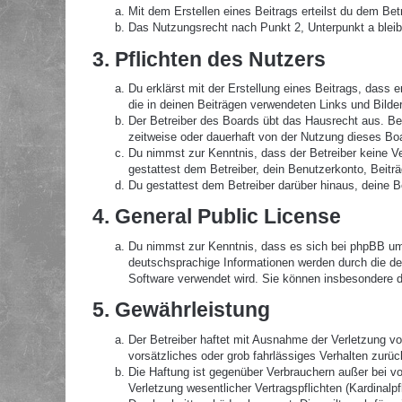
Mit dem Erstellen eines Beitrags erteilst du dem Be
Das Nutzungsrecht nach Punkt 2, Unterpunkt a blei
3. Pflichten des Nutzers
Du erklärst mit der Erstellung eines Beitrags, dass 
die in deinen Beiträgen verwendeten Links und Bilde
Der Betreiber des Boards übt das Hausrecht aus. B
zeitweise oder dauerhaft von der Nutzung dieses Boa
Du nimmst zur Kenntnis, dass der Betreiber keine Ver
gestattest dem Betreiber, dein Benutzerkonto, Beitr
Du gestattest dem Betreiber darüber hinaus, deine B
4. General Public License
Du nimmst zur Kenntnis, dass es sich bei phpBB um 
deutschsprachige Informationen werden durch die de
Software verwendet wird. Sie können insbesondere d
5. Gewährleistung
Der Betreiber haftet mit Ausnahme der Verletzung von
vorsätzliches oder grob fahrlässiges Verhalten zurü
Die Haftung ist gegenüber Verbrauchern außer bei v
Verletzung wesentlicher Vertragspflichten (Kardinal