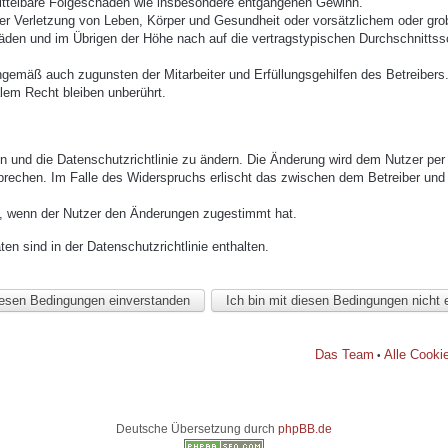
mittelbare Folgeschäden wie insbesondere entgangenen Gewinn.
r Verletzung von Leben, Körper und Gesundheit oder vorsätzlichem oder grob 
den und im Übrigen der Höhe nach auf die vertragstypischen Durchschnittssc
ngemäß auch zugunsten der Mitarbeiter und Erfüllungsgehilfen des Betreibers
lem Recht bleiben unberührt.
n und die Datenschutzrichtlinie zu ändern. Die Änderung wird dem Nutzer per E
prechen. Im Falle des Widerspruchs erlischt das zwischen dem Betreiber und 
h, wenn der Nutzer den Änderungen zugestimmt hat.
n sind in der Datenschutzrichtlinie enthalten.
Das Team
Alle Cooki
•
Deutsche Übersetzung durch
phpBB.de