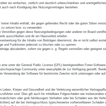
treiber ein einfaches, zeitlich und räumlich unbeschränktes und unentgeltlic
bt auch nach Kündigung des Nutzungsvertrages bestehen.
er keine Inhalte enthält, die gegen geltendes Recht oder die guten Sitten vers
r zu setzen bzw. zu verwenden.
ei Verstößen gegen diese Nutzungsbedingungen oder anderer im Board veröffe
rds ausschließen und dir ein Hausverbot erteilen.
antwortung für die Inhalte von Beiträgen übernimmt, die er nicht selbst erste
äge und Funktionen jederzeit zu löschen oder zu sperren.
eiträge abzuändern, sofern sie gegen o. g. Regeln verstoßen oder geeignet s
eine unter der General Public License (GPL) bereitgestellten Foren-Softwa
utschsprachige Community unter www.phpbb.de zur Verfügung gestellt. Beide 
ie Verwendung der Software für bestimmte Zwecke nicht untersagen oder auf 
 Leben, Körper und Gesundheit und der Verletzung wesentlicher Vertragspflich
ckzuführen sind. Dies gilt auch für mittelbare Folgeschäden wie insbesonder
orsätzlichem oder grob fahrlässigem Verhalten oder bei Schäden aus der Verl
pflichten) auf die bei Vertragsschluss typischerweise vorhersehbaren Schäden