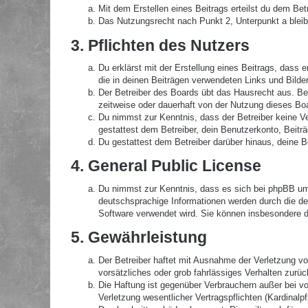
Mit dem Erstellen eines Beitrags erteilst du dem Be
Das Nutzungsrecht nach Punkt 2, Unterpunkt a blei
3. Pflichten des Nutzers
Du erklärst mit der Erstellung eines Beitrags, dass 
die in deinen Beiträgen verwendeten Links und Bilde
Der Betreiber des Boards übt das Hausrecht aus. B
zeitweise oder dauerhaft von der Nutzung dieses Boa
Du nimmst zur Kenntnis, dass der Betreiber keine Ver
gestattest dem Betreiber, dein Benutzerkonto, Beitr
Du gestattest dem Betreiber darüber hinaus, deine B
4. General Public License
Du nimmst zur Kenntnis, dass es sich bei phpBB um 
deutschsprachige Informationen werden durch die de
Software verwendet wird. Sie können insbesondere d
5. Gewährleistung
Der Betreiber haftet mit Ausnahme der Verletzung von
vorsätzliches oder grob fahrlässiges Verhalten zurü
Die Haftung ist gegenüber Verbrauchern außer bei v
Verletzung wesentlicher Vertragspflichten (Kardinal