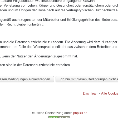
mittelbare Folgeschäden wie insbesondere entgangenen Gewinn.
r Verletzung von Leben, Körper und Gesundheit oder vorsätzlichem oder grob 
den und im Übrigen der Höhe nach auf die vertragstypischen Durchschnittssc
ngemäß auch zugunsten der Mitarbeiter und Erfüllungsgehilfen des Betreibers
lem Recht bleiben unberührt.
n und die Datenschutzrichtlinie zu ändern. Die Änderung wird dem Nutzer per E
prechen. Im Falle des Widerspruchs erlischt das zwischen dem Betreiber und 
h, wenn der Nutzer den Änderungen zugestimmt hat.
n sind in der Datenschutzrichtlinie enthalten.
Das Team
Alle Cooki
•
Deutsche Übersetzung durch
phpBB.de