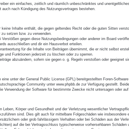
treiber ein einfaches, zeitlich und räumlich unbeschränktes und unentgeltlic
bt auch nach Kündigung des Nutzungsvertrages bestehen.
er keine Inhalte enthält, die gegen geltendes Recht oder die guten Sitten vers
r zu setzen bzw. zu verwenden.
ei Verstößen gegen diese Nutzungsbedingungen oder anderer im Board veröffe
rds ausschließen und dir ein Hausverbot erteilen.
antwortung für die Inhalte von Beiträgen übernimmt, die er nicht selbst erste
äge und Funktionen jederzeit zu löschen oder zu sperren.
eiträge abzuändern, sofern sie gegen o. g. Regeln verstoßen oder geeignet s
eine unter der General Public License (GPL) bereitgestellten Foren-Softwa
utschsprachige Community unter www.phpbb.de zur Verfügung gestellt. Beide 
ie Verwendung der Software für bestimmte Zwecke nicht untersagen oder auf 
 Leben, Körper und Gesundheit und der Verletzung wesentlicher Vertragspflich
ckzuführen sind. Dies gilt auch für mittelbare Folgeschäden wie insbesonder
orsätzlichem oder grob fahrlässigem Verhalten oder bei Schäden aus der Verl
pflichten) auf die bei Vertragsschluss typischerweise vorhersehbaren Schäden