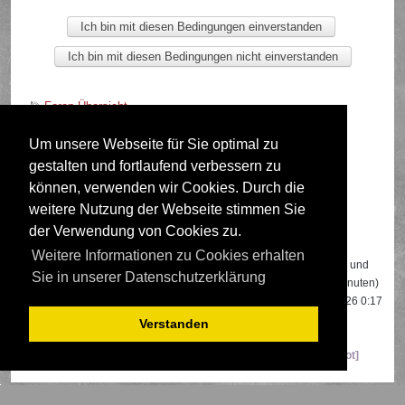
Foren-Übersicht
Um unsere Webseite für Sie optimal zu
gestalten und fortlaufend verbessern zu
Deutsche Übersetzung durch
phpBB.de
können, verwenden wir Cookies. Durch die
weitere Nutzung der Webseite stimmen Sie
der Verwendung von Cookies zu.
Wer ist online?
Weitere Informationen zu Cookies erhalten
Insgesamt sind
684
Besucher online: 3 registrierte, 0 unsichtbare und
Sie in unserer Datenschutzerklärung
681 Gäste (basierend auf den aktiven Besuchern der letzten 5 Minuten)
Der Besucherrekord liegt bei
22108
Besuchern, die am 13.04.2026 0:17
gleichzeitig online waren.
Verstanden
Mitglieder:
Google [Bot]
,
Google Adsense [Bot]
,
Majestic-12 [Bot]