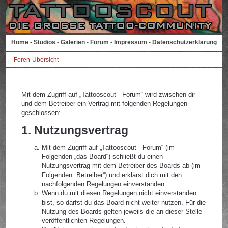
Home
-
Studios
-
Galerien
-
Forum
-
Impressum
-
Datenschutzerklärung
Foren-Übersicht
Mit dem Zugriff auf „Tattooscout - Forum“ wird zwischen dir
und dem Betreiber ein Vertrag mit folgenden Regelungen
geschlossen:
1. Nutzungsvertrag
Mit dem Zugriff auf „Tattooscout - Forum“ (im
Folgenden „das Board“) schließt du einen
Nutzungsvertrag mit dem Betreiber des Boards ab (im
Folgenden „Betreiber“) und erklärst dich mit den
nachfolgenden Regelungen einverstanden.
Wenn du mit diesen Regelungen nicht einverstanden
bist, so darfst du das Board nicht weiter nutzen. Für die
Nutzung des Boards gelten jeweils die an dieser Stelle
veröffentlichten Regelungen.