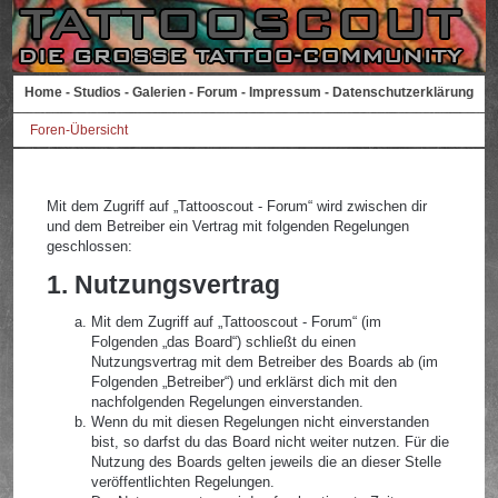
Home
-
Studios
-
Galerien
-
Forum
-
Impressum
-
Datenschutzerklärung
Foren-Übersicht
Mit dem Zugriff auf „Tattooscout - Forum“ wird zwischen dir
und dem Betreiber ein Vertrag mit folgenden Regelungen
geschlossen:
1. Nutzungsvertrag
Mit dem Zugriff auf „Tattooscout - Forum“ (im
Folgenden „das Board“) schließt du einen
Nutzungsvertrag mit dem Betreiber des Boards ab (im
Folgenden „Betreiber“) und erklärst dich mit den
nachfolgenden Regelungen einverstanden.
Wenn du mit diesen Regelungen nicht einverstanden
bist, so darfst du das Board nicht weiter nutzen. Für die
Nutzung des Boards gelten jeweils die an dieser Stelle
veröffentlichten Regelungen.