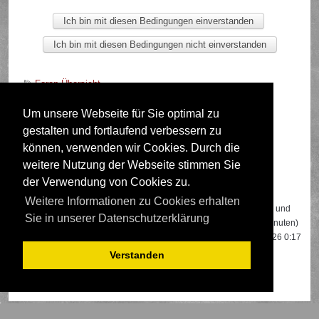
Foren-Übersicht
Um unsere Webseite für Sie optimal zu
gestalten und fortlaufend verbessern zu
Deutsche Übersetzung durch
phpBB.de
können, verwenden wir Cookies. Durch die
weitere Nutzung der Webseite stimmen Sie
der Verwendung von Cookies zu.
Wer ist online?
Weitere Informationen zu Cookies erhalten
Insgesamt sind
600
Besucher online: 2 registrierte, 0 unsichtbare und
Sie in unserer Datenschutzerklärung
598 Gäste (basierend auf den aktiven Besuchern der letzten 5 Minuten)
Der Besucherrekord liegt bei
22108
Besuchern, die am 13.04.2026 0:17
gleichzeitig online waren.
Verstanden
Mitglieder:
Google [Bot]
,
Google Adsense [Bot]