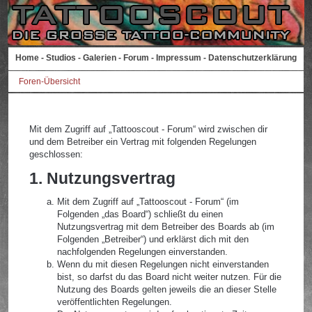
Home
-
Studios
-
Galerien
-
Forum
-
Impressum
-
Datenschutzerklärung
Foren-Übersicht
Mit dem Zugriff auf „Tattooscout - Forum“ wird zwischen dir
und dem Betreiber ein Vertrag mit folgenden Regelungen
geschlossen:
1. Nutzungsvertrag
Mit dem Zugriff auf „Tattooscout - Forum“ (im
Folgenden „das Board“) schließt du einen
Nutzungsvertrag mit dem Betreiber des Boards ab (im
Folgenden „Betreiber“) und erklärst dich mit den
nachfolgenden Regelungen einverstanden.
Wenn du mit diesen Regelungen nicht einverstanden
bist, so darfst du das Board nicht weiter nutzen. Für die
Nutzung des Boards gelten jeweils die an dieser Stelle
veröffentlichten Regelungen.