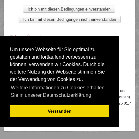
Foren-Übersicht
Um unsere Webseite für Sie optimal zu
gestalten und fortlaufend verbessern zu
Deutsche Übersetzung durch
phpBB.de
können, verwenden wir Cookies. Durch die
weitere Nutzung der Webseite stimmen Sie
der Verwendung von Cookies zu.
Wer ist online?
Weitere Informationen zu Cookies erhalten
Insgesamt sind
520
Besucher online: 2 registrierte, 0 unsichtbare und
Sie in unserer Datenschutzerklärung
518 Gäste (basierend auf den aktiven Besuchern der letzten 5 Minuten)
Der Besucherrekord liegt bei
22108
Besuchern, die am 13.04.2026 0:17
gleichzeitig online waren.
Verstanden
Mitglieder:
Google [Bot]
,
Majestic-12 [Bot]