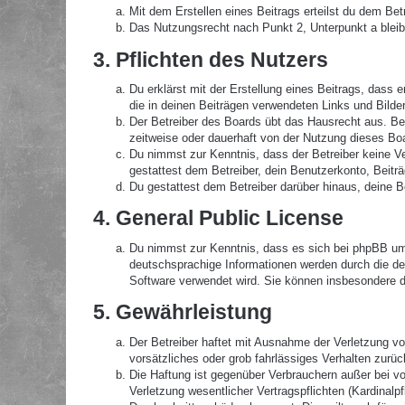
Mit dem Erstellen eines Beitrags erteilst du dem Be
Das Nutzungsrecht nach Punkt 2, Unterpunkt a blei
3. Pflichten des Nutzers
Du erklärst mit der Erstellung eines Beitrags, dass 
die in deinen Beiträgen verwendeten Links und Bilde
Der Betreiber des Boards übt das Hausrecht aus. B
zeitweise oder dauerhaft von der Nutzung dieses Boa
Du nimmst zur Kenntnis, dass der Betreiber keine Ver
gestattest dem Betreiber, dein Benutzerkonto, Beitr
Du gestattest dem Betreiber darüber hinaus, deine B
4. General Public License
Du nimmst zur Kenntnis, dass es sich bei phpBB um 
deutschsprachige Informationen werden durch die de
Software verwendet wird. Sie können insbesondere d
5. Gewährleistung
Der Betreiber haftet mit Ausnahme der Verletzung von
vorsätzliches oder grob fahrlässiges Verhalten zurü
Die Haftung ist gegenüber Verbrauchern außer bei v
Verletzung wesentlicher Vertragspflichten (Kardinal