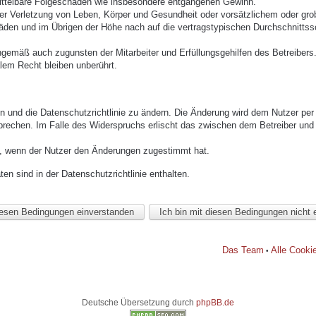
mittelbare Folgeschäden wie insbesondere entgangenen Gewinn.
r Verletzung von Leben, Körper und Gesundheit oder vorsätzlichem oder grob 
den und im Übrigen der Höhe nach auf die vertragstypischen Durchschnittssc
ngemäß auch zugunsten der Mitarbeiter und Erfüllungsgehilfen des Betreibers
lem Recht bleiben unberührt.
n und die Datenschutzrichtlinie zu ändern. Die Änderung wird dem Nutzer per E
prechen. Im Falle des Widerspruchs erlischt das zwischen dem Betreiber und 
h, wenn der Nutzer den Änderungen zugestimmt hat.
n sind in der Datenschutzrichtlinie enthalten.
Das Team
Alle Cooki
•
Deutsche Übersetzung durch
phpBB.de