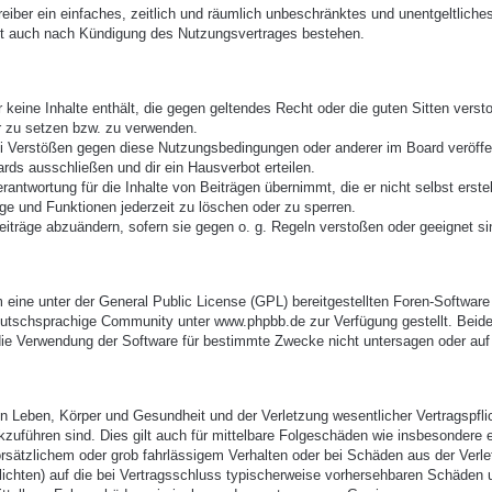
treiber ein einfaches, zeitlich und räumlich unbeschränktes und unentgeltlic
bt auch nach Kündigung des Nutzungsvertrages bestehen.
er keine Inhalte enthält, die gegen geltendes Recht oder die guten Sitten vers
r zu setzen bzw. zu verwenden.
ei Verstößen gegen diese Nutzungsbedingungen oder anderer im Board veröffe
rds ausschließen und dir ein Hausverbot erteilen.
antwortung für die Inhalte von Beiträgen übernimmt, die er nicht selbst erste
äge und Funktionen jederzeit zu löschen oder zu sperren.
eiträge abzuändern, sofern sie gegen o. g. Regeln verstoßen oder geeignet s
eine unter der General Public License (GPL) bereitgestellten Foren-Softwa
utschsprachige Community unter www.phpbb.de zur Verfügung gestellt. Beide 
ie Verwendung der Software für bestimmte Zwecke nicht untersagen oder auf 
 Leben, Körper und Gesundheit und der Verletzung wesentlicher Vertragspflich
ckzuführen sind. Dies gilt auch für mittelbare Folgeschäden wie insbesonder
orsätzlichem oder grob fahrlässigem Verhalten oder bei Schäden aus der Verl
pflichten) auf die bei Vertragsschluss typischerweise vorhersehbaren Schäden