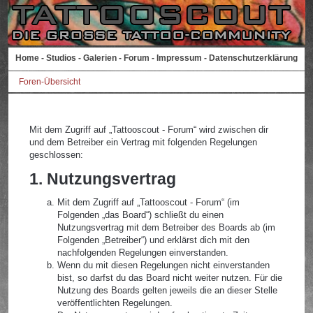
Home
-
Studios
-
Galerien
-
Forum
-
Impressum
-
Datenschutzerklärung
Foren-Übersicht
Mit dem Zugriff auf „Tattooscout - Forum“ wird zwischen dir
und dem Betreiber ein Vertrag mit folgenden Regelungen
geschlossen:
1. Nutzungsvertrag
Mit dem Zugriff auf „Tattooscout - Forum“ (im
Folgenden „das Board“) schließt du einen
Nutzungsvertrag mit dem Betreiber des Boards ab (im
Folgenden „Betreiber“) und erklärst dich mit den
nachfolgenden Regelungen einverstanden.
Wenn du mit diesen Regelungen nicht einverstanden
bist, so darfst du das Board nicht weiter nutzen. Für die
Nutzung des Boards gelten jeweils die an dieser Stelle
veröffentlichten Regelungen.