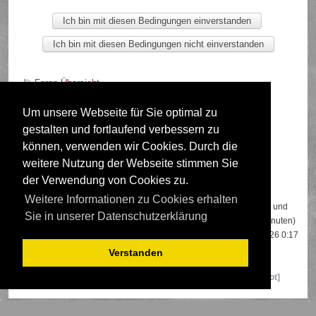
Foren-Übersicht
Um unsere Webseite für Sie optimal zu
gestalten und fortlaufend verbessern zu
Deutsche Übersetzung durch
phpBB.de
können, verwenden wir Cookies. Durch die
weitere Nutzung der Webseite stimmen Sie
der Verwendung von Cookies zu.
Wer ist online?
Weitere Informationen zu Cookies erhalten
Insgesamt sind
689
Besucher online: 3 registrierte, 0 unsichtbare und
Sie in unserer Datenschutzerklärung
686 Gäste (basierend auf den aktiven Besuchern der letzten 5 Minuten)
Der Besucherrekord liegt bei
22108
Besuchern, die am 13.04.2026 0:17
gleichzeitig online waren.
Verstanden
Mitglieder:
Google [Bot]
,
Google Adsense [Bot]
,
Majestic-12 [Bot]