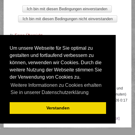
Foren-Übersicht
Um unsere Webseite für Sie optimal zu
gestalten und fortlaufend verbessern zu
Deutsche Übersetzung durch
phpBB.de
können, verwenden wir Cookies. Durch die
weitere Nutzung der Webseite stimmen Sie
der Verwendung von Cookies zu.
Wer ist online?
Weitere Informationen zu Cookies erhalten
Insgesamt sind
574
Besucher online: 3 registrierte, 0 unsichtbare und
Sie in unserer Datenschutzerklärung
571 Gäste (basierend auf den aktiven Besuchern der letzten 5 Minuten)
Der Besucherrekord liegt bei
22108
Besuchern, die am 13.04.2026 0:17
gleichzeitig online waren.
Verstanden
Mitglieder:
Google [Bot]
,
Google Adsense [Bot]
,
Majestic-12 [Bot]