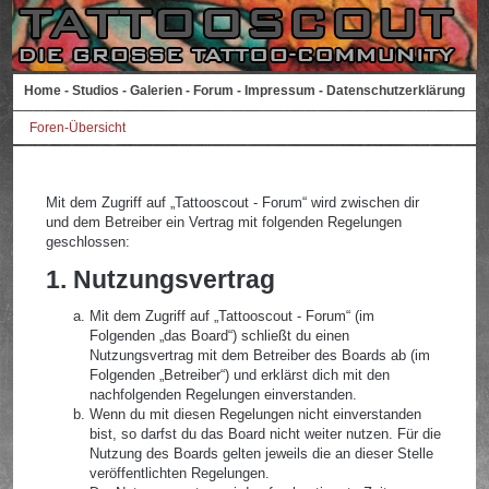
Home
-
Studios
-
Galerien
-
Forum
-
Impressum
-
Datenschutzerklärung
Foren-Übersicht
Mit dem Zugriff auf „Tattooscout - Forum“ wird zwischen dir
und dem Betreiber ein Vertrag mit folgenden Regelungen
geschlossen:
1. Nutzungsvertrag
Mit dem Zugriff auf „Tattooscout - Forum“ (im
Folgenden „das Board“) schließt du einen
Nutzungsvertrag mit dem Betreiber des Boards ab (im
Folgenden „Betreiber“) und erklärst dich mit den
nachfolgenden Regelungen einverstanden.
Wenn du mit diesen Regelungen nicht einverstanden
bist, so darfst du das Board nicht weiter nutzen. Für die
Nutzung des Boards gelten jeweils die an dieser Stelle
veröffentlichten Regelungen.