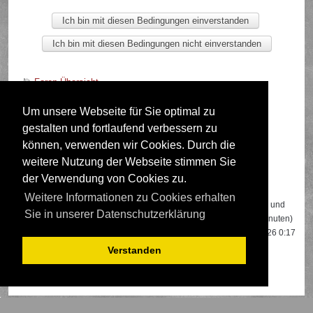
Foren-Übersicht
Um unsere Webseite für Sie optimal zu
gestalten und fortlaufend verbessern zu
Deutsche Übersetzung durch
phpBB.de
können, verwenden wir Cookies. Durch die
weitere Nutzung der Webseite stimmen Sie
der Verwendung von Cookies zu.
Wer ist online?
Weitere Informationen zu Cookies erhalten
Insgesamt sind
564
Besucher online: 2 registrierte, 0 unsichtbare und
Sie in unserer Datenschutzerklärung
562 Gäste (basierend auf den aktiven Besuchern der letzten 5 Minuten)
Der Besucherrekord liegt bei
22108
Besuchern, die am 13.04.2026 0:17
gleichzeitig online waren.
Verstanden
Mitglieder:
Google [Bot]
,
Google Adsense [Bot]