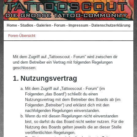
Home
-
Studios
-
Galerien
-
Forum
-
Impressum
-
Datenschutzerklärung
Foren-Übersicht
Mit dem Zugriff auf „Tattooscout - Forum“ wird zwischen dir
und dem Betreiber ein Vertrag mit folgenden Regelungen
geschlossen:
1. Nutzungsvertrag
Mit dem Zugriff auf „Tattooscout - Forum“ (im
Folgenden „das Board“) schließt du einen
Nutzungsvertrag mit dem Betreiber des Boards ab (im
Folgenden „Betreiber“) und erklärst dich mit den
nachfolgenden Regelungen einverstanden.
Wenn du mit diesen Regelungen nicht einverstanden
bist, so darfst du das Board nicht weiter nutzen. Für die
Nutzung des Boards gelten jeweils die an dieser Stelle
veröffentlichten Regelungen.