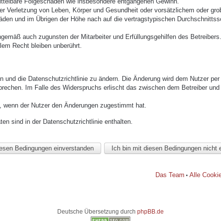
mittelbare Folgeschäden wie insbesondere entgangenen Gewinn.
r Verletzung von Leben, Körper und Gesundheit oder vorsätzlichem oder grob 
den und im Übrigen der Höhe nach auf die vertragstypischen Durchschnittssc
ngemäß auch zugunsten der Mitarbeiter und Erfüllungsgehilfen des Betreibers
lem Recht bleiben unberührt.
n und die Datenschutzrichtlinie zu ändern. Die Änderung wird dem Nutzer per E
prechen. Im Falle des Widerspruchs erlischt das zwischen dem Betreiber und 
h, wenn der Nutzer den Änderungen zugestimmt hat.
n sind in der Datenschutzrichtlinie enthalten.
Das Team
Alle Cooki
•
Deutsche Übersetzung durch
phpBB.de