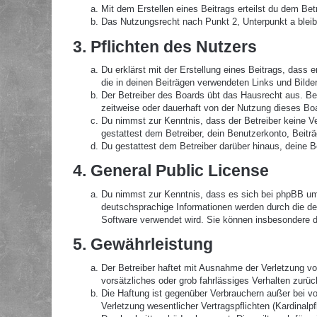
Mit dem Erstellen eines Beitrags erteilst du dem Be
Das Nutzungsrecht nach Punkt 2, Unterpunkt a blei
3. Pflichten des Nutzers
Du erklärst mit der Erstellung eines Beitrags, dass 
die in deinen Beiträgen verwendeten Links und Bilde
Der Betreiber des Boards übt das Hausrecht aus. B
zeitweise oder dauerhaft von der Nutzung dieses Boa
Du nimmst zur Kenntnis, dass der Betreiber keine Ver
gestattest dem Betreiber, dein Benutzerkonto, Beitr
Du gestattest dem Betreiber darüber hinaus, deine B
4. General Public License
Du nimmst zur Kenntnis, dass es sich bei phpBB um 
deutschsprachige Informationen werden durch die de
Software verwendet wird. Sie können insbesondere d
5. Gewährleistung
Der Betreiber haftet mit Ausnahme der Verletzung von
vorsätzliches oder grob fahrlässiges Verhalten zurü
Die Haftung ist gegenüber Verbrauchern außer bei v
Verletzung wesentlicher Vertragspflichten (Kardinal