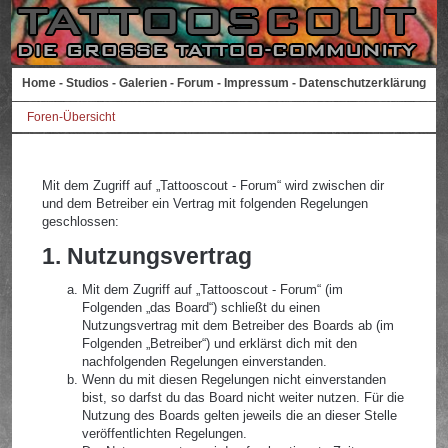
Home
-
Studios
-
Galerien
-
Forum
-
Impressum
-
Datenschutzerklärung
Foren-Übersicht
Mit dem Zugriff auf „Tattooscout - Forum“ wird zwischen dir
und dem Betreiber ein Vertrag mit folgenden Regelungen
geschlossen:
1. Nutzungsvertrag
Mit dem Zugriff auf „Tattooscout - Forum“ (im
Folgenden „das Board“) schließt du einen
Nutzungsvertrag mit dem Betreiber des Boards ab (im
Folgenden „Betreiber“) und erklärst dich mit den
nachfolgenden Regelungen einverstanden.
Wenn du mit diesen Regelungen nicht einverstanden
bist, so darfst du das Board nicht weiter nutzen. Für die
Nutzung des Boards gelten jeweils die an dieser Stelle
veröffentlichten Regelungen.