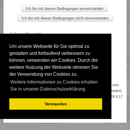
Foren-Übersicht
Um unsere Webseite für Sie optimal zu
gestalten und fortlaufend verbessern zu
Deutsche Übersetzung durch
phpBB.de
können, verwenden wir Cookies. Durch die
weitere Nutzung der Webseite stimmen Sie
der Verwendung von Cookies zu.
Wer ist online?
Weitere Informationen zu Cookies erhalten
Insgesamt sind
539
Besucher online: 2 registrierte, 0 unsichtbare und
Sie in unserer Datenschutzerklärung
537 Gäste (basierend auf den aktiven Besuchern der letzten 5 Minuten)
Der Besucherrekord liegt bei
22108
Besuchern, die am 13.04.2026 0:17
gleichzeitig online waren.
Verstanden
Mitglieder:
Google [Bot]
,
Google Adsense [Bot]