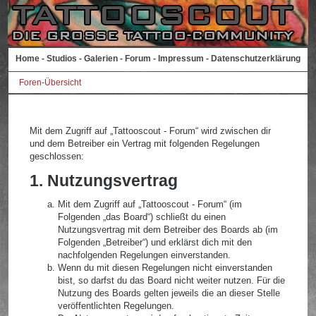
Home
-
Studios
-
Galerien
-
Forum
-
Impressum
-
Datenschutzerklärung
Foren-Übersicht
Mit dem Zugriff auf „Tattooscout - Forum“ wird zwischen dir
und dem Betreiber ein Vertrag mit folgenden Regelungen
geschlossen:
1. Nutzungsvertrag
Mit dem Zugriff auf „Tattooscout - Forum“ (im
Folgenden „das Board“) schließt du einen
Nutzungsvertrag mit dem Betreiber des Boards ab (im
Folgenden „Betreiber“) und erklärst dich mit den
nachfolgenden Regelungen einverstanden.
Wenn du mit diesen Regelungen nicht einverstanden
bist, so darfst du das Board nicht weiter nutzen. Für die
Nutzung des Boards gelten jeweils die an dieser Stelle
veröffentlichten Regelungen.