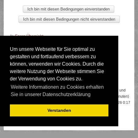
Foren-Übersicht
Um unsere Webseite für Sie optimal zu
gestalten und fortlaufend verbessern zu
Deutsche Übersetzung durch
phpBB.de
können, verwenden wir Cookies. Durch die
weitere Nutzung der Webseite stimmen Sie
der Verwendung von Cookies zu.
Wer ist online?
Weitere Informationen zu Cookies erhalten
Insgesamt sind
633
Besucher online: 2 registrierte, 0 unsichtbare und
Sie in unserer Datenschutzerklärung
631 Gäste (basierend auf den aktiven Besuchern der letzten 5 Minuten)
Der Besucherrekord liegt bei
22108
Besuchern, die am 13.04.2026 0:17
gleichzeitig online waren.
Verstanden
Mitglieder:
Google [Bot]
,
Google Adsense [Bot]