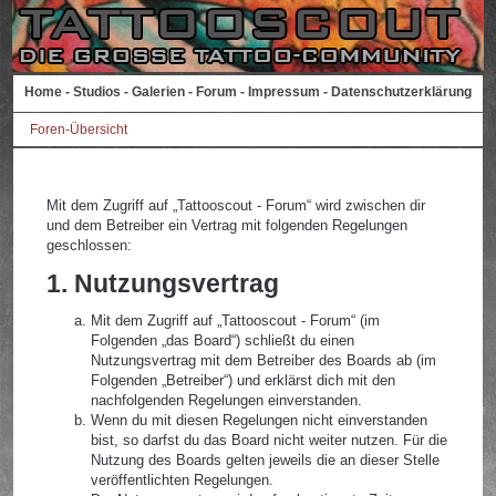
Home
-
Studios
-
Galerien
-
Forum
-
Impressum
-
Datenschutzerklärung
Foren-Übersicht
Mit dem Zugriff auf „Tattooscout - Forum“ wird zwischen dir
und dem Betreiber ein Vertrag mit folgenden Regelungen
geschlossen:
1. Nutzungsvertrag
Mit dem Zugriff auf „Tattooscout - Forum“ (im
Folgenden „das Board“) schließt du einen
Nutzungsvertrag mit dem Betreiber des Boards ab (im
Folgenden „Betreiber“) und erklärst dich mit den
nachfolgenden Regelungen einverstanden.
Wenn du mit diesen Regelungen nicht einverstanden
bist, so darfst du das Board nicht weiter nutzen. Für die
Nutzung des Boards gelten jeweils die an dieser Stelle
veröffentlichten Regelungen.