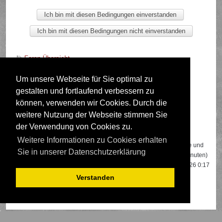
Foren-Übersicht
Um unsere Webseite für Sie optimal zu
gestalten und fortlaufend verbessern zu
Deutsche Übersetzung durch
phpBB.de
können, verwenden wir Cookies. Durch die
weitere Nutzung der Webseite stimmen Sie
der Verwendung von Cookies zu.
Wer ist online?
Weitere Informationen zu Cookies erhalten
Insgesamt sind
499
Besucher online: 1 registrierter, 0 unsichtbare und
Sie in unserer Datenschutzerklärung
498 Gäste (basierend auf den aktiven Besuchern der letzten 5 Minuten)
Der Besucherrekord liegt bei
22108
Besuchern, die am 13.04.2026 0:17
gleichzeitig online waren.
Verstanden
Mitglieder:
Google [Bot]