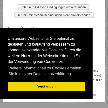
Foren-Übersicht
Um unsere Webseite für Sie optimal zu
gestalten und fortlaufend verbessern zu
Deutsche Übersetzung durch
phpBB.de
können, verwenden wir Cookies. Durch die
weitere Nutzung der Webseite stimmen Sie
der Verwendung von Cookies zu.
Wer ist online?
Weitere Informationen zu Cookies erhalten
Insgesamt sind
578
Besucher online: 3 registrierte, 0 unsichtbare und
Sie in unserer Datenschutzerklärung
575 Gäste (basierend auf den aktiven Besuchern der letzten 5 Minuten)
Der Besucherrekord liegt bei
22108
Besuchern, die am 13.04.2026 0:17
gleichzeitig online waren.
Verstanden
Mitglieder:
Google [Bot]
,
Google Adsense [Bot]
,
Majestic-12 [Bot]