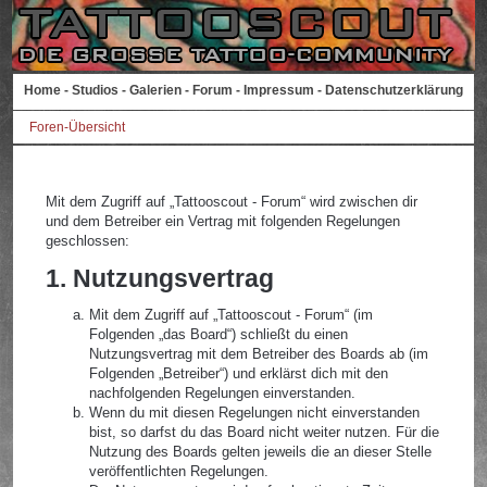
Home
-
Studios
-
Galerien
-
Forum
-
Impressum
-
Datenschutzerklärung
Foren-Übersicht
Mit dem Zugriff auf „Tattooscout - Forum“ wird zwischen dir
und dem Betreiber ein Vertrag mit folgenden Regelungen
geschlossen:
1. Nutzungsvertrag
Mit dem Zugriff auf „Tattooscout - Forum“ (im
Folgenden „das Board“) schließt du einen
Nutzungsvertrag mit dem Betreiber des Boards ab (im
Folgenden „Betreiber“) und erklärst dich mit den
nachfolgenden Regelungen einverstanden.
Wenn du mit diesen Regelungen nicht einverstanden
bist, so darfst du das Board nicht weiter nutzen. Für die
Nutzung des Boards gelten jeweils die an dieser Stelle
veröffentlichten Regelungen.