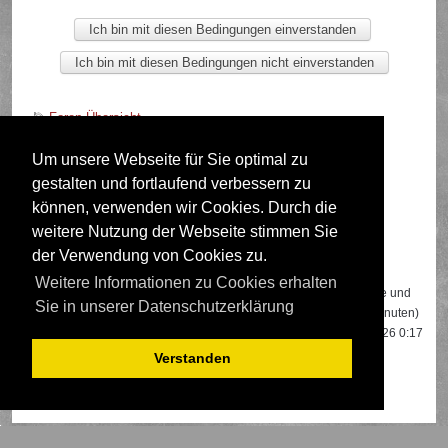
Foren-Übersicht
Um unsere Webseite für Sie optimal zu
gestalten und fortlaufend verbessern zu
Deutsche Übersetzung durch
phpBB.de
können, verwenden wir Cookies. Durch die
weitere Nutzung der Webseite stimmen Sie
der Verwendung von Cookies zu.
Wer ist online?
Weitere Informationen zu Cookies erhalten
Insgesamt sind
496
Besucher online: 1 registrierter, 0 unsichtbare und
Sie in unserer Datenschutzerklärung
495 Gäste (basierend auf den aktiven Besuchern der letzten 5 Minuten)
Der Besucherrekord liegt bei
22108
Besuchern, die am 13.04.2026 0:17
gleichzeitig online waren.
Verstanden
Mitglieder:
Google [Bot]