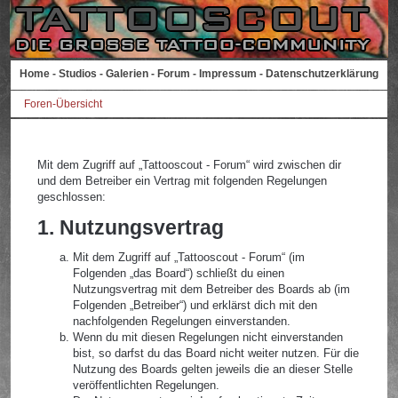
Home
-
Studios
-
Galerien
-
Forum
-
Impressum
-
Datenschutzerklärung
Foren-Übersicht
Mit dem Zugriff auf „Tattooscout - Forum“ wird zwischen dir
und dem Betreiber ein Vertrag mit folgenden Regelungen
geschlossen:
1. Nutzungsvertrag
Mit dem Zugriff auf „Tattooscout - Forum“ (im
Folgenden „das Board“) schließt du einen
Nutzungsvertrag mit dem Betreiber des Boards ab (im
Folgenden „Betreiber“) und erklärst dich mit den
nachfolgenden Regelungen einverstanden.
Wenn du mit diesen Regelungen nicht einverstanden
bist, so darfst du das Board nicht weiter nutzen. Für die
Nutzung des Boards gelten jeweils die an dieser Stelle
veröffentlichten Regelungen.