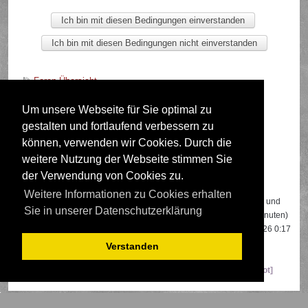
Foren-Übersicht
Um unsere Webseite für Sie optimal zu
gestalten und fortlaufend verbessern zu
Deutsche Übersetzung durch
phpBB.de
können, verwenden wir Cookies. Durch die
weitere Nutzung der Webseite stimmen Sie
der Verwendung von Cookies zu.
Wer ist online?
Weitere Informationen zu Cookies erhalten
Insgesamt sind
186
Besucher online: 3 registrierte, 0 unsichtbare und
Sie in unserer Datenschutzerklärung
183 Gäste (basierend auf den aktiven Besuchern der letzten 5 Minuten)
Der Besucherrekord liegt bei
22108
Besuchern, die am 13.04.2026 0:17
gleichzeitig online waren.
Verstanden
Mitglieder:
Google [Bot]
,
Google Adsense [Bot]
,
Majestic-12 [Bot]