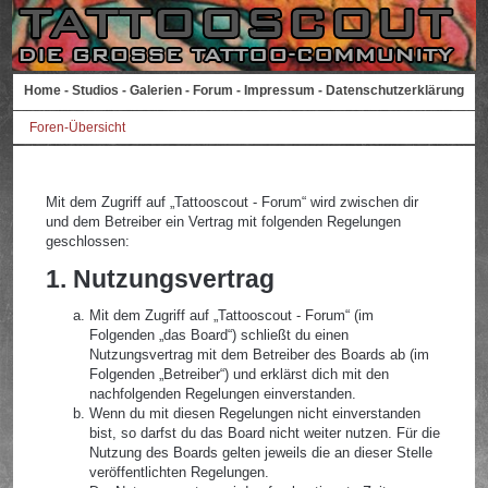
Home
-
Studios
-
Galerien
-
Forum
-
Impressum
-
Datenschutzerklärung
Foren-Übersicht
Mit dem Zugriff auf „Tattooscout - Forum“ wird zwischen dir
und dem Betreiber ein Vertrag mit folgenden Regelungen
geschlossen:
1. Nutzungsvertrag
Mit dem Zugriff auf „Tattooscout - Forum“ (im
Folgenden „das Board“) schließt du einen
Nutzungsvertrag mit dem Betreiber des Boards ab (im
Folgenden „Betreiber“) und erklärst dich mit den
nachfolgenden Regelungen einverstanden.
Wenn du mit diesen Regelungen nicht einverstanden
bist, so darfst du das Board nicht weiter nutzen. Für die
Nutzung des Boards gelten jeweils die an dieser Stelle
veröffentlichten Regelungen.