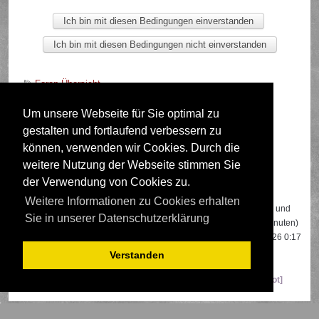
Foren-Übersicht
Um unsere Webseite für Sie optimal zu
gestalten und fortlaufend verbessern zu
Deutsche Übersetzung durch
phpBB.de
können, verwenden wir Cookies. Durch die
weitere Nutzung der Webseite stimmen Sie
der Verwendung von Cookies zu.
Wer ist online?
Weitere Informationen zu Cookies erhalten
Insgesamt sind
609
Besucher online: 3 registrierte, 0 unsichtbare und
Sie in unserer Datenschutzerklärung
606 Gäste (basierend auf den aktiven Besuchern der letzten 5 Minuten)
Der Besucherrekord liegt bei
22108
Besuchern, die am 13.04.2026 0:17
gleichzeitig online waren.
Verstanden
Mitglieder:
Google [Bot]
,
Google Adsense [Bot]
,
Majestic-12 [Bot]