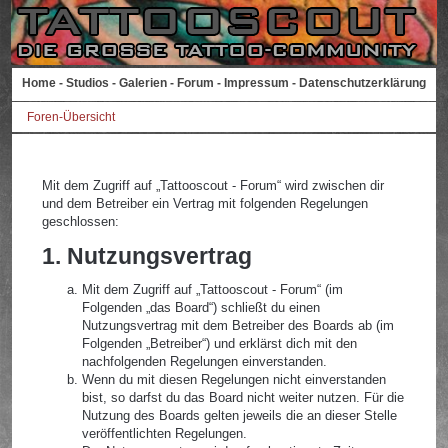
Home
-
Studios
-
Galerien
-
Forum
-
Impressum
-
Datenschutzerklärung
Foren-Übersicht
Mit dem Zugriff auf „Tattooscout - Forum“ wird zwischen dir
und dem Betreiber ein Vertrag mit folgenden Regelungen
geschlossen:
1. Nutzungsvertrag
Mit dem Zugriff auf „Tattooscout - Forum“ (im
Folgenden „das Board“) schließt du einen
Nutzungsvertrag mit dem Betreiber des Boards ab (im
Folgenden „Betreiber“) und erklärst dich mit den
nachfolgenden Regelungen einverstanden.
Wenn du mit diesen Regelungen nicht einverstanden
bist, so darfst du das Board nicht weiter nutzen. Für die
Nutzung des Boards gelten jeweils die an dieser Stelle
veröffentlichten Regelungen.