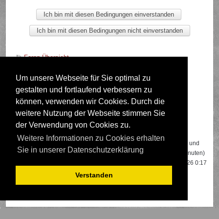
Foren-Übersicht
Um unsere Webseite für Sie optimal zu
gestalten und fortlaufend verbessern zu
Deutsche Übersetzung durch
phpBB.de
können, verwenden wir Cookies. Durch die
weitere Nutzung der Webseite stimmen Sie
der Verwendung von Cookies zu.
Wer ist online?
Weitere Informationen zu Cookies erhalten
Insgesamt sind
391
Besucher online: 2 registrierte, 0 unsichtbare und
Sie in unserer Datenschutzerklärung
389 Gäste (basierend auf den aktiven Besuchern der letzten 5 Minuten)
Der Besucherrekord liegt bei
22108
Besuchern, die am 13.04.2026 0:17
gleichzeitig online waren.
Verstanden
Mitglieder:
Google [Bot]
,
Google Adsense [Bot]