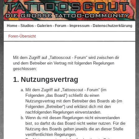
Home
-
Studios
-
Galerien
-
Forum
-
Impressum
-
Datenschutzerklärung
Foren-Übersicht
Mit dem Zugriff auf „Tattooscout - Forum“ wird zwischen dir
und dem Betreiber ein Vertrag mit folgenden Regelungen
geschlossen:
1. Nutzungsvertrag
Mit dem Zugriff auf „Tattooscout - Forum“ (im
Folgenden „das Board“) schließt du einen
Nutzungsvertrag mit dem Betreiber des Boards ab (im
Folgenden „Betreiber“) und erklärst dich mit den
nachfolgenden Regelungen einverstanden.
Wenn du mit diesen Regelungen nicht einverstanden
bist, so darfst du das Board nicht weiter nutzen. Für die
Nutzung des Boards gelten jeweils die an dieser Stelle
veröffentlichten Regelungen.