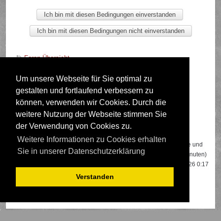
Foren-Übersicht
Um unsere Webseite für Sie optimal zu
gestalten und fortlaufend verbessern zu
Deutsche Übersetzung durch
phpBB.de
können, verwenden wir Cookies. Durch die
weitere Nutzung der Webseite stimmen Sie
der Verwendung von Cookies zu.
Wer ist online?
Weitere Informationen zu Cookies erhalten
Insgesamt sind
601
Besucher online: 1 registrierter, 0 unsichtbare und
Sie in unserer Datenschutzerklärung
600 Gäste (basierend auf den aktiven Besuchern der letzten 5 Minuten)
Der Besucherrekord liegt bei
22108
Besuchern, die am 13.04.2026 0:17
gleichzeitig online waren.
Verstanden
Mitglieder:
Google [Bot]