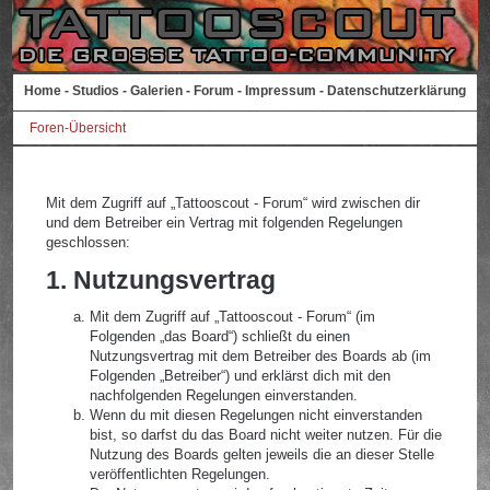
Home
-
Studios
-
Galerien
-
Forum
-
Impressum
-
Datenschutzerklärung
Foren-Übersicht
Mit dem Zugriff auf „Tattooscout - Forum“ wird zwischen dir
und dem Betreiber ein Vertrag mit folgenden Regelungen
geschlossen:
1. Nutzungsvertrag
Mit dem Zugriff auf „Tattooscout - Forum“ (im
Folgenden „das Board“) schließt du einen
Nutzungsvertrag mit dem Betreiber des Boards ab (im
Folgenden „Betreiber“) und erklärst dich mit den
nachfolgenden Regelungen einverstanden.
Wenn du mit diesen Regelungen nicht einverstanden
bist, so darfst du das Board nicht weiter nutzen. Für die
Nutzung des Boards gelten jeweils die an dieser Stelle
veröffentlichten Regelungen.