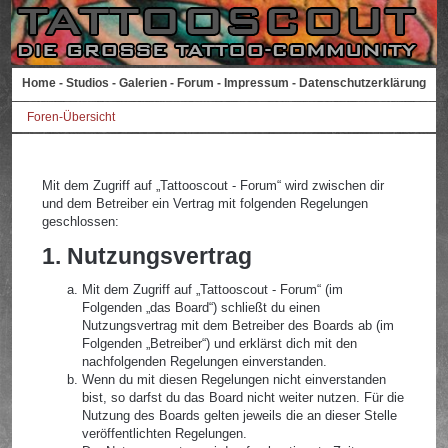
Home
-
Studios
-
Galerien
-
Forum
-
Impressum
-
Datenschutzerklärung
Foren-Übersicht
Mit dem Zugriff auf „Tattooscout - Forum“ wird zwischen dir
und dem Betreiber ein Vertrag mit folgenden Regelungen
geschlossen:
1. Nutzungsvertrag
Mit dem Zugriff auf „Tattooscout - Forum“ (im
Folgenden „das Board“) schließt du einen
Nutzungsvertrag mit dem Betreiber des Boards ab (im
Folgenden „Betreiber“) und erklärst dich mit den
nachfolgenden Regelungen einverstanden.
Wenn du mit diesen Regelungen nicht einverstanden
bist, so darfst du das Board nicht weiter nutzen. Für die
Nutzung des Boards gelten jeweils die an dieser Stelle
veröffentlichten Regelungen.