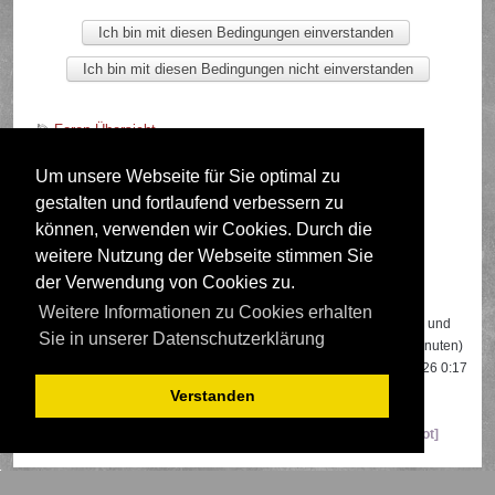
Foren-Übersicht
Um unsere Webseite für Sie optimal zu
gestalten und fortlaufend verbessern zu
Deutsche Übersetzung durch
phpBB.de
können, verwenden wir Cookies. Durch die
weitere Nutzung der Webseite stimmen Sie
der Verwendung von Cookies zu.
Wer ist online?
Weitere Informationen zu Cookies erhalten
Insgesamt sind
533
Besucher online: 3 registrierte, 0 unsichtbare und
Sie in unserer Datenschutzerklärung
530 Gäste (basierend auf den aktiven Besuchern der letzten 5 Minuten)
Der Besucherrekord liegt bei
22108
Besuchern, die am 13.04.2026 0:17
gleichzeitig online waren.
Verstanden
Mitglieder:
Google [Bot]
,
Google Adsense [Bot]
,
Majestic-12 [Bot]