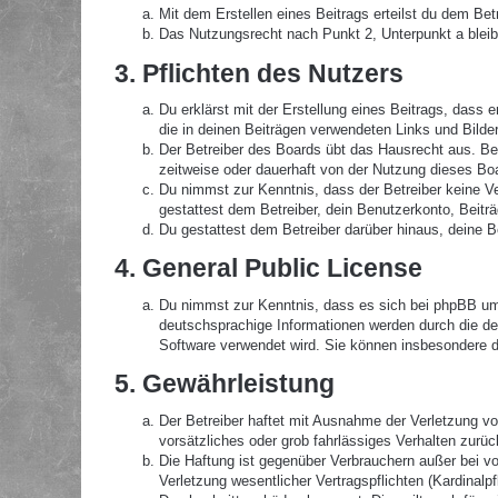
Mit dem Erstellen eines Beitrags erteilst du dem Be
Das Nutzungsrecht nach Punkt 2, Unterpunkt a blei
3. Pflichten des Nutzers
Du erklärst mit der Erstellung eines Beitrags, dass 
die in deinen Beiträgen verwendeten Links und Bilde
Der Betreiber des Boards übt das Hausrecht aus. B
zeitweise oder dauerhaft von der Nutzung dieses Boa
Du nimmst zur Kenntnis, dass der Betreiber keine Ver
gestattest dem Betreiber, dein Benutzerkonto, Beitr
Du gestattest dem Betreiber darüber hinaus, deine B
4. General Public License
Du nimmst zur Kenntnis, dass es sich bei phpBB um 
deutschsprachige Informationen werden durch die de
Software verwendet wird. Sie können insbesondere d
5. Gewährleistung
Der Betreiber haftet mit Ausnahme der Verletzung von
vorsätzliches oder grob fahrlässiges Verhalten zurü
Die Haftung ist gegenüber Verbrauchern außer bei v
Verletzung wesentlicher Vertragspflichten (Kardinal