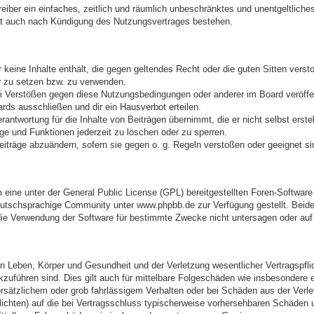
treiber ein einfaches, zeitlich und räumlich unbeschränktes und unentgeltlic
bt auch nach Kündigung des Nutzungsvertrages bestehen.
er keine Inhalte enthält, die gegen geltendes Recht oder die guten Sitten vers
r zu setzen bzw. zu verwenden.
ei Verstößen gegen diese Nutzungsbedingungen oder anderer im Board veröffe
rds ausschließen und dir ein Hausverbot erteilen.
antwortung für die Inhalte von Beiträgen übernimmt, die er nicht selbst erste
äge und Funktionen jederzeit zu löschen oder zu sperren.
eiträge abzuändern, sofern sie gegen o. g. Regeln verstoßen oder geeignet s
eine unter der General Public License (GPL) bereitgestellten Foren-Softwa
utschsprachige Community unter www.phpbb.de zur Verfügung gestellt. Beide 
ie Verwendung der Software für bestimmte Zwecke nicht untersagen oder auf 
 Leben, Körper und Gesundheit und der Verletzung wesentlicher Vertragspflich
ckzuführen sind. Dies gilt auch für mittelbare Folgeschäden wie insbesonder
orsätzlichem oder grob fahrlässigem Verhalten oder bei Schäden aus der Verl
pflichten) auf die bei Vertragsschluss typischerweise vorhersehbaren Schäden