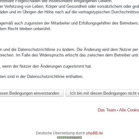
mittelbare Folgeschäden wie insbesondere entgangenen Gewinn.
r Verletzung von Leben, Körper und Gesundheit oder vorsätzlichem oder grob 
den und im Übrigen der Höhe nach auf die vertragstypischen Durchschnittssc
ngemäß auch zugunsten der Mitarbeiter und Erfüllungsgehilfen des Betreibers
lem Recht bleiben unberührt.
n und die Datenschutzrichtlinie zu ändern. Die Änderung wird dem Nutzer per E
prechen. Im Falle des Widerspruchs erlischt das zwischen dem Betreiber und 
h, wenn der Nutzer den Änderungen zugestimmt hat.
n sind in der Datenschutzrichtlinie enthalten.
Das Team
Alle Cooki
•
Deutsche Übersetzung durch
phpBB.de