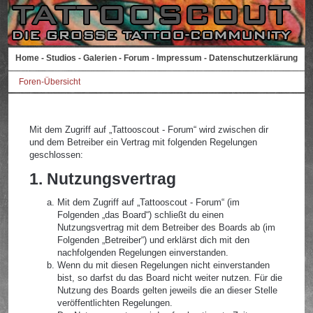
Home
-
Studios
-
Galerien
-
Forum
-
Impressum
-
Datenschutzerklärung
Foren-Übersicht
Mit dem Zugriff auf „Tattooscout - Forum“ wird zwischen dir
und dem Betreiber ein Vertrag mit folgenden Regelungen
geschlossen:
1. Nutzungsvertrag
Mit dem Zugriff auf „Tattooscout - Forum“ (im
Folgenden „das Board“) schließt du einen
Nutzungsvertrag mit dem Betreiber des Boards ab (im
Folgenden „Betreiber“) und erklärst dich mit den
nachfolgenden Regelungen einverstanden.
Wenn du mit diesen Regelungen nicht einverstanden
bist, so darfst du das Board nicht weiter nutzen. Für die
Nutzung des Boards gelten jeweils die an dieser Stelle
veröffentlichten Regelungen.