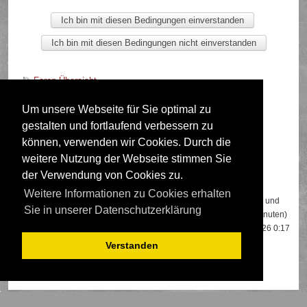
Foren-Übersicht
Um unsere Webseite für Sie optimal zu
gestalten und fortlaufend verbessern zu
Deutsche Übersetzung durch
phpBB.de
können, verwenden wir Cookies. Durch die
weitere Nutzung der Webseite stimmen Sie
der Verwendung von Cookies zu.
Wer ist online?
Weitere Informationen zu Cookies erhalten
Insgesamt sind
634
Besucher online: 2 registrierte, 0 unsichtbare und
Sie in unserer Datenschutzerklärung
632 Gäste (basierend auf den aktiven Besuchern der letzten 5 Minuten)
Der Besucherrekord liegt bei
22108
Besuchern, die am 13.04.2026 0:17
gleichzeitig online waren.
Verstanden
Mitglieder:
Google [Bot]
,
Google Adsense [Bot]