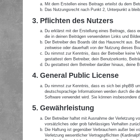
Mit dem Erstellen eines Beitrags erteilst du dem Be
Das Nutzungsrecht nach Punkt 2, Unterpunkt a blei
3. Pflichten des Nutzers
Du erklärst mit der Erstellung eines Beitrags, dass 
die in deinen Beiträgen verwendeten Links und Bilde
Der Betreiber des Boards übt das Hausrecht aus. B
zeitweise oder dauerhaft von der Nutzung dieses Boa
Du nimmst zur Kenntnis, dass der Betreiber keine Ver
gestattest dem Betreiber, dein Benutzerkonto, Beitr
Du gestattest dem Betreiber darüber hinaus, deine B
4. General Public License
Du nimmst zur Kenntnis, dass es sich bei phpBB um 
deutschsprachige Informationen werden durch die de
Software verwendet wird. Sie können insbesondere d
5. Gewährleistung
Der Betreiber haftet mit Ausnahme der Verletzung von
vorsätzliches oder grob fahrlässiges Verhalten zurü
Die Haftung ist gegenüber Verbrauchern außer bei v
Verletzung wesentlicher Vertragspflichten (Kardinal