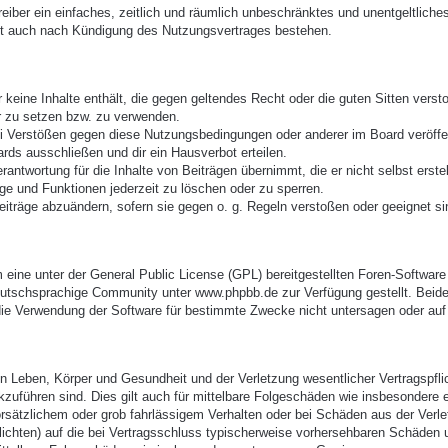
treiber ein einfaches, zeitlich und räumlich unbeschränktes und unentgeltlic
bt auch nach Kündigung des Nutzungsvertrages bestehen.
er keine Inhalte enthält, die gegen geltendes Recht oder die guten Sitten vers
r zu setzen bzw. zu verwenden.
ei Verstößen gegen diese Nutzungsbedingungen oder anderer im Board veröffe
rds ausschließen und dir ein Hausverbot erteilen.
antwortung für die Inhalte von Beiträgen übernimmt, die er nicht selbst erste
äge und Funktionen jederzeit zu löschen oder zu sperren.
eiträge abzuändern, sofern sie gegen o. g. Regeln verstoßen oder geeignet s
eine unter der General Public License (GPL) bereitgestellten Foren-Softwa
utschsprachige Community unter www.phpbb.de zur Verfügung gestellt. Beide 
ie Verwendung der Software für bestimmte Zwecke nicht untersagen oder auf 
 Leben, Körper und Gesundheit und der Verletzung wesentlicher Vertragspflich
ckzuführen sind. Dies gilt auch für mittelbare Folgeschäden wie insbesonder
orsätzlichem oder grob fahrlässigem Verhalten oder bei Schäden aus der Verl
pflichten) auf die bei Vertragsschluss typischerweise vorhersehbaren Schäden