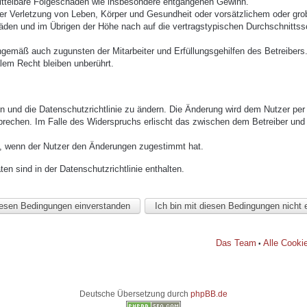
mittelbare Folgeschäden wie insbesondere entgangenen Gewinn.
r Verletzung von Leben, Körper und Gesundheit oder vorsätzlichem oder grob 
den und im Übrigen der Höhe nach auf die vertragstypischen Durchschnittssc
ngemäß auch zugunsten der Mitarbeiter und Erfüllungsgehilfen des Betreibers
lem Recht bleiben unberührt.
n und die Datenschutzrichtlinie zu ändern. Die Änderung wird dem Nutzer per E
prechen. Im Falle des Widerspruchs erlischt das zwischen dem Betreiber und 
h, wenn der Nutzer den Änderungen zugestimmt hat.
n sind in der Datenschutzrichtlinie enthalten.
Das Team
Alle Cooki
•
Deutsche Übersetzung durch
phpBB.de