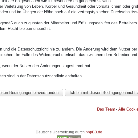
mittelbare Folgeschäden wie insbesondere entgangenen Gewinn.
r Verletzung von Leben, Körper und Gesundheit oder vorsätzlichem oder grob 
den und im Übrigen der Höhe nach auf die vertragstypischen Durchschnittssc
ngemäß auch zugunsten der Mitarbeiter und Erfüllungsgehilfen des Betreibers
lem Recht bleiben unberührt.
n und die Datenschutzrichtlinie zu ändern. Die Änderung wird dem Nutzer per E
prechen. Im Falle des Widerspruchs erlischt das zwischen dem Betreiber und 
h, wenn der Nutzer den Änderungen zugestimmt hat.
n sind in der Datenschutzrichtlinie enthalten.
Das Team
Alle Cooki
•
Deutsche Übersetzung durch
phpBB.de