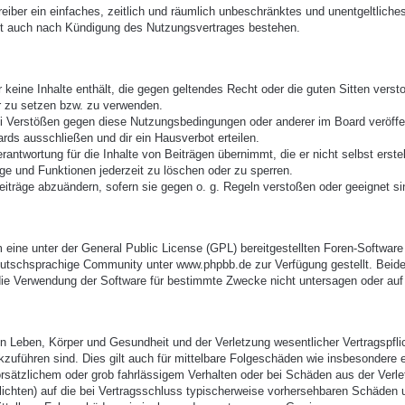
treiber ein einfaches, zeitlich und räumlich unbeschränktes und unentgeltlic
bt auch nach Kündigung des Nutzungsvertrages bestehen.
er keine Inhalte enthält, die gegen geltendes Recht oder die guten Sitten vers
r zu setzen bzw. zu verwenden.
ei Verstößen gegen diese Nutzungsbedingungen oder anderer im Board veröffe
rds ausschließen und dir ein Hausverbot erteilen.
antwortung für die Inhalte von Beiträgen übernimmt, die er nicht selbst erste
äge und Funktionen jederzeit zu löschen oder zu sperren.
eiträge abzuändern, sofern sie gegen o. g. Regeln verstoßen oder geeignet s
eine unter der General Public License (GPL) bereitgestellten Foren-Softwa
utschsprachige Community unter www.phpbb.de zur Verfügung gestellt. Beide 
ie Verwendung der Software für bestimmte Zwecke nicht untersagen oder auf 
 Leben, Körper und Gesundheit und der Verletzung wesentlicher Vertragspflich
ckzuführen sind. Dies gilt auch für mittelbare Folgeschäden wie insbesonder
orsätzlichem oder grob fahrlässigem Verhalten oder bei Schäden aus der Verl
pflichten) auf die bei Vertragsschluss typischerweise vorhersehbaren Schäden