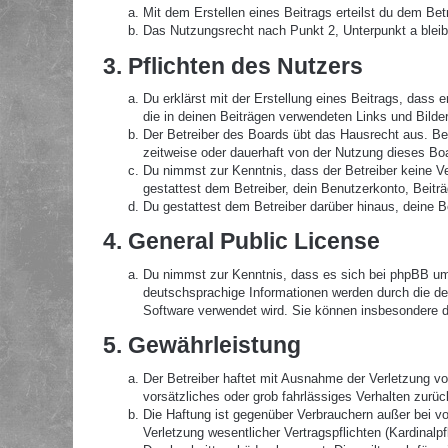
Mit dem Erstellen eines Beitrags erteilst du dem Be
Das Nutzungsrecht nach Punkt 2, Unterpunkt a blei
3. Pflichten des Nutzers
Du erklärst mit der Erstellung eines Beitrags, dass 
die in deinen Beiträgen verwendeten Links und Bilde
Der Betreiber des Boards übt das Hausrecht aus. B
zeitweise oder dauerhaft von der Nutzung dieses Boa
Du nimmst zur Kenntnis, dass der Betreiber keine Ver
gestattest dem Betreiber, dein Benutzerkonto, Beitr
Du gestattest dem Betreiber darüber hinaus, deine B
4. General Public License
Du nimmst zur Kenntnis, dass es sich bei phpBB um 
deutschsprachige Informationen werden durch die de
Software verwendet wird. Sie können insbesondere d
5. Gewährleistung
Der Betreiber haftet mit Ausnahme der Verletzung von
vorsätzliches oder grob fahrlässiges Verhalten zurü
Die Haftung ist gegenüber Verbrauchern außer bei v
Verletzung wesentlicher Vertragspflichten (Kardinal