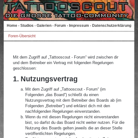
Home
-
Studios
-
Galerien
-
Forum
-
Impressum
-
Datenschutzerklärung
Foren-Übersicht
Mit dem Zugriff auf „Tattooscout - Forum“ wird zwischen dir
und dem Betreiber ein Vertrag mit folgenden Regelungen
geschlossen:
1. Nutzungsvertrag
Mit dem Zugriff auf „Tattooscout - Forum“ (im
Folgenden „das Board“) schließt du einen
Nutzungsvertrag mit dem Betreiber des Boards ab (im
Folgenden „Betreiber“) und erklärst dich mit den
nachfolgenden Regelungen einverstanden.
Wenn du mit diesen Regelungen nicht einverstanden
bist, so darfst du das Board nicht weiter nutzen. Für die
Nutzung des Boards gelten jeweils die an dieser Stelle
veröffentlichten Regelungen.