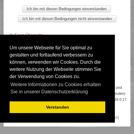
Foren-Übersicht
Um unsere Webseite für Sie optimal zu
gestalten und fortlaufend verbessern zu
Deutsche Übersetzung durch
phpBB.de
können, verwenden wir Cookies. Durch die
weitere Nutzung der Webseite stimmen Sie
der Verwendung von Cookies zu.
Wer ist online?
Weitere Informationen zu Cookies erhalten
Insgesamt sind
519
Besucher online: 3 registrierte, 0 unsichtbare und
Sie in unserer Datenschutzerklärung
516 Gäste (basierend auf den aktiven Besuchern der letzten 5 Minuten)
Der Besucherrekord liegt bei
22108
Besuchern, die am 13.04.2026 0:17
gleichzeitig online waren.
Verstanden
Mitglieder:
Google [Bot]
,
Google Adsense [Bot]
,
Majestic-12 [Bot]