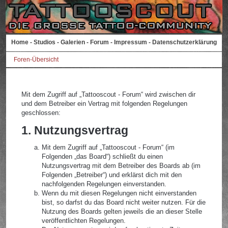
Home
-
Studios
-
Galerien
-
Forum
-
Impressum
-
Datenschutzerklärung
Foren-Übersicht
Mit dem Zugriff auf „Tattooscout - Forum“ wird zwischen dir
und dem Betreiber ein Vertrag mit folgenden Regelungen
geschlossen:
1. Nutzungsvertrag
Mit dem Zugriff auf „Tattooscout - Forum“ (im
Folgenden „das Board“) schließt du einen
Nutzungsvertrag mit dem Betreiber des Boards ab (im
Folgenden „Betreiber“) und erklärst dich mit den
nachfolgenden Regelungen einverstanden.
Wenn du mit diesen Regelungen nicht einverstanden
bist, so darfst du das Board nicht weiter nutzen. Für die
Nutzung des Boards gelten jeweils die an dieser Stelle
veröffentlichten Regelungen.