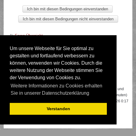
Foren-Übersicht
Um unsere Webseite für Sie optimal zu
gestalten und fortlaufend verbessern zu
Deutsche Übersetzung durch
phpBB.de
können, verwenden wir Cookies. Durch die
weitere Nutzung der Webseite stimmen Sie
der Verwendung von Cookies zu.
Wer ist online?
Weitere Informationen zu Cookies erhalten
Insgesamt sind
639
Besucher online: 2 registrierte, 0 unsichtbare und
Sie in unserer Datenschutzerklärung
637 Gäste (basierend auf den aktiven Besuchern der letzten 5 Minuten)
Der Besucherrekord liegt bei
22108
Besuchern, die am 13.04.2026 0:17
gleichzeitig online waren.
Verstanden
Mitglieder:
Google [Bot]
,
Google Adsense [Bot]