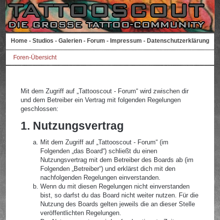
Home
-
Studios
-
Galerien
-
Forum
-
Impressum
-
Datenschutzerklärung
Foren-Übersicht
Mit dem Zugriff auf „Tattooscout - Forum“ wird zwischen dir
und dem Betreiber ein Vertrag mit folgenden Regelungen
geschlossen:
1. Nutzungsvertrag
Mit dem Zugriff auf „Tattooscout - Forum“ (im
Folgenden „das Board“) schließt du einen
Nutzungsvertrag mit dem Betreiber des Boards ab (im
Folgenden „Betreiber“) und erklärst dich mit den
nachfolgenden Regelungen einverstanden.
Wenn du mit diesen Regelungen nicht einverstanden
bist, so darfst du das Board nicht weiter nutzen. Für die
Nutzung des Boards gelten jeweils die an dieser Stelle
veröffentlichten Regelungen.