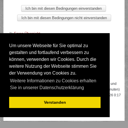
Foren-Übersicht
Um unsere Webseite für Sie optimal zu
gestalten und fortlaufend verbessern zu
Deutsche Übersetzung durch
phpBB.de
können, verwenden wir Cookies. Durch die
weitere Nutzung der Webseite stimmen Sie
der Verwendung von Cookies zu.
Wer ist online?
Weitere Informationen zu Cookies erhalten
Insgesamt sind
758
Besucher online: 2 registrierte, 0 unsichtbare und
Sie in unserer Datenschutzerklärung
756 Gäste (basierend auf den aktiven Besuchern der letzten 5 Minuten)
Der Besucherrekord liegt bei
22108
Besuchern, die am 13.04.2026 0:17
gleichzeitig online waren.
Verstanden
Mitglieder:
Google [Bot]
,
Google Adsense [Bot]