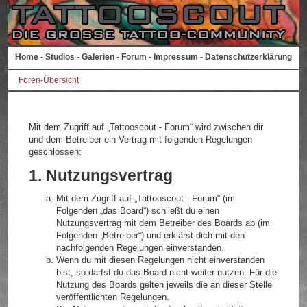
Home
-
Studios
-
Galerien
-
Forum
-
Impressum
-
Datenschutzerklärung
Foren-Übersicht
Mit dem Zugriff auf „Tattooscout - Forum“ wird zwischen dir
und dem Betreiber ein Vertrag mit folgenden Regelungen
geschlossen:
1. Nutzungsvertrag
Mit dem Zugriff auf „Tattooscout - Forum“ (im
Folgenden „das Board“) schließt du einen
Nutzungsvertrag mit dem Betreiber des Boards ab (im
Folgenden „Betreiber“) und erklärst dich mit den
nachfolgenden Regelungen einverstanden.
Wenn du mit diesen Regelungen nicht einverstanden
bist, so darfst du das Board nicht weiter nutzen. Für die
Nutzung des Boards gelten jeweils die an dieser Stelle
veröffentlichten Regelungen.