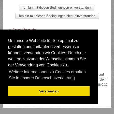
Foren-Übersicht
Um unsere Webseite für Sie optimal zu
gestalten und fortlaufend verbessern zu
Deutsche Übersetzung durch
phpBB.de
können, verwenden wir Cookies. Durch die
weitere Nutzung der Webseite stimmen Sie
der Verwendung von Cookies zu.
Wer ist online?
Weitere Informationen zu Cookies erhalten
Insgesamt sind
647
Besucher online: 2 registrierte, 0 unsichtbare und
Sie in unserer Datenschutzerklärung
645 Gäste (basierend auf den aktiven Besuchern der letzten 5 Minuten)
Der Besucherrekord liegt bei
22108
Besuchern, die am 13.04.2026 0:17
gleichzeitig online waren.
Verstanden
Mitglieder:
Google [Bot]
,
Google Adsense [Bot]