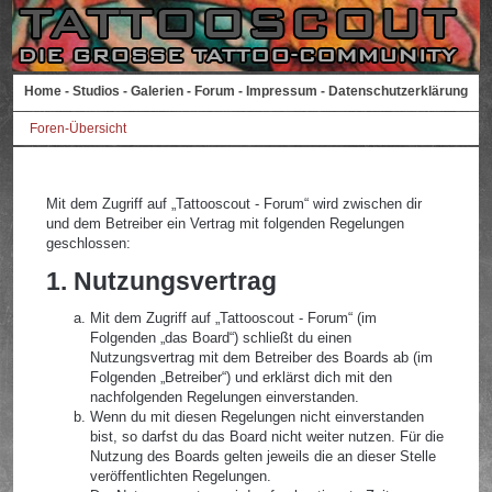
Home
-
Studios
-
Galerien
-
Forum
-
Impressum
-
Datenschutzerklärung
Foren-Übersicht
Mit dem Zugriff auf „Tattooscout - Forum“ wird zwischen dir
und dem Betreiber ein Vertrag mit folgenden Regelungen
geschlossen:
1. Nutzungsvertrag
Mit dem Zugriff auf „Tattooscout - Forum“ (im
Folgenden „das Board“) schließt du einen
Nutzungsvertrag mit dem Betreiber des Boards ab (im
Folgenden „Betreiber“) und erklärst dich mit den
nachfolgenden Regelungen einverstanden.
Wenn du mit diesen Regelungen nicht einverstanden
bist, so darfst du das Board nicht weiter nutzen. Für die
Nutzung des Boards gelten jeweils die an dieser Stelle
veröffentlichten Regelungen.