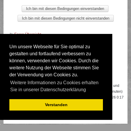
Foren-Übersicht
Um unsere Webseite für Sie optimal zu
gestalten und fortlaufend verbessern zu
Deutsche Übersetzung durch
phpBB.de
können, verwenden wir Cookies. Durch die
weitere Nutzung der Webseite stimmen Sie
der Verwendung von Cookies zu.
Wer ist online?
Weitere Informationen zu Cookies erhalten
Insgesamt sind
456
Besucher online: 2 registrierte, 0 unsichtbare und
Sie in unserer Datenschutzerklärung
454 Gäste (basierend auf den aktiven Besuchern der letzten 5 Minuten)
Der Besucherrekord liegt bei
22108
Besuchern, die am 13.04.2026 0:17
gleichzeitig online waren.
Verstanden
Mitglieder:
Google [Bot]
,
Google Adsense [Bot]