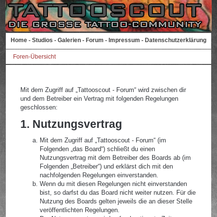
Home
-
Studios
-
Galerien
-
Forum
-
Impressum
-
Datenschutzerklärung
Foren-Übersicht
Mit dem Zugriff auf „Tattooscout - Forum“ wird zwischen dir
und dem Betreiber ein Vertrag mit folgenden Regelungen
geschlossen:
1. Nutzungsvertrag
Mit dem Zugriff auf „Tattooscout - Forum“ (im
Folgenden „das Board“) schließt du einen
Nutzungsvertrag mit dem Betreiber des Boards ab (im
Folgenden „Betreiber“) und erklärst dich mit den
nachfolgenden Regelungen einverstanden.
Wenn du mit diesen Regelungen nicht einverstanden
bist, so darfst du das Board nicht weiter nutzen. Für die
Nutzung des Boards gelten jeweils die an dieser Stelle
veröffentlichten Regelungen.