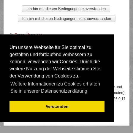
Foren-Übersicht
Um unsere Webseite für Sie optimal zu
gestalten und fortlaufend verbessern zu
Deutsche Übersetzung durch
phpBB.de
können, verwenden wir Cookies. Durch die
weitere Nutzung der Webseite stimmen Sie
der Verwendung von Cookies zu.
Wer ist online?
Weitere Informationen zu Cookies erhalten
Insgesamt sind
544
Besucher online: 1 registrierter, 0 unsichtbare und
Sie in unserer Datenschutzerklärung
543 Gäste (basierend auf den aktiven Besuchern der letzten 5 Minuten)
Der Besucherrekord liegt bei
22108
Besuchern, die am 13.04.2026 0:17
gleichzeitig online waren.
Verstanden
Mitglieder:
Google [Bot]