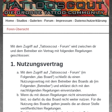
Home
-
Studios
-
Galerien
-
Forum
-
Impressum
-
Datenschutzerklärung
Foren-Übersicht
Mit dem Zugriff auf „Tattooscout - Forum“ wird zwischen dir
und dem Betreiber ein Vertrag mit folgenden Regelungen
geschlossen:
1. Nutzungsvertrag
Mit dem Zugriff auf „Tattooscout - Forum“ (im
Folgenden „das Board“) schließt du einen
Nutzungsvertrag mit dem Betreiber des Boards ab (im
Folgenden „Betreiber“) und erklärst dich mit den
nachfolgenden Regelungen einverstanden.
Wenn du mit diesen Regelungen nicht einverstanden
bist, so darfst du das Board nicht weiter nutzen. Für die
Nutzung des Boards gelten jeweils die an dieser Stelle
veröffentlichten Regelungen.