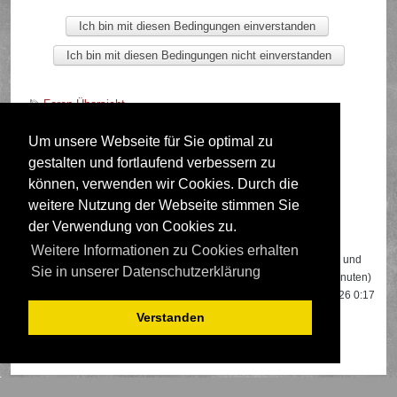
Foren-Übersicht
Um unsere Webseite für Sie optimal zu
gestalten und fortlaufend verbessern zu
Deutsche Übersetzung durch
phpBB.de
können, verwenden wir Cookies. Durch die
weitere Nutzung der Webseite stimmen Sie
der Verwendung von Cookies zu.
Wer ist online?
Weitere Informationen zu Cookies erhalten
Insgesamt sind
575
Besucher online: 2 registrierte, 0 unsichtbare und
Sie in unserer Datenschutzerklärung
573 Gäste (basierend auf den aktiven Besuchern der letzten 5 Minuten)
Der Besucherrekord liegt bei
22108
Besuchern, die am 13.04.2026 0:17
gleichzeitig online waren.
Verstanden
Mitglieder:
Google [Bot]
,
Google Adsense [Bot]