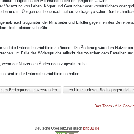
mittelbare Folgeschäden wie insbesondere entgangenen Gewinn.
r Verletzung von Leben, Körper und Gesundheit oder vorsätzlichem oder grob 
den und im Übrigen der Höhe nach auf die vertragstypischen Durchschnittssc
ngemäß auch zugunsten der Mitarbeiter und Erfüllungsgehilfen des Betreibers
lem Recht bleiben unberührt.
n und die Datenschutzrichtlinie zu ändern. Die Änderung wird dem Nutzer per E
prechen. Im Falle des Widerspruchs erlischt das zwischen dem Betreiber und 
h, wenn der Nutzer den Änderungen zugestimmt hat.
n sind in der Datenschutzrichtlinie enthalten.
Das Team
Alle Cooki
•
Deutsche Übersetzung durch
phpBB.de