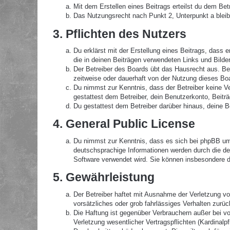
Mit dem Erstellen eines Beitrags erteilst du dem Be
Das Nutzungsrecht nach Punkt 2, Unterpunkt a blei
3. Pflichten des Nutzers
Du erklärst mit der Erstellung eines Beitrags, dass 
die in deinen Beiträgen verwendeten Links und Bilde
Der Betreiber des Boards übt das Hausrecht aus. B
zeitweise oder dauerhaft von der Nutzung dieses Boa
Du nimmst zur Kenntnis, dass der Betreiber keine Ver
gestattest dem Betreiber, dein Benutzerkonto, Beitr
Du gestattest dem Betreiber darüber hinaus, deine B
4. General Public License
Du nimmst zur Kenntnis, dass es sich bei phpBB um 
deutschsprachige Informationen werden durch die de
Software verwendet wird. Sie können insbesondere d
5. Gewährleistung
Der Betreiber haftet mit Ausnahme der Verletzung von
vorsätzliches oder grob fahrlässiges Verhalten zurü
Die Haftung ist gegenüber Verbrauchern außer bei v
Verletzung wesentlicher Vertragspflichten (Kardinal