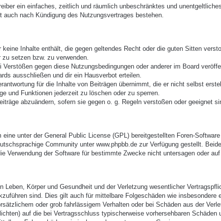
treiber ein einfaches, zeitlich und räumlich unbeschränktes und unentgeltlic
bt auch nach Kündigung des Nutzungsvertrages bestehen.
er keine Inhalte enthält, die gegen geltendes Recht oder die guten Sitten vers
r zu setzen bzw. zu verwenden.
ei Verstößen gegen diese Nutzungsbedingungen oder anderer im Board veröffe
rds ausschließen und dir ein Hausverbot erteilen.
antwortung für die Inhalte von Beiträgen übernimmt, die er nicht selbst erste
äge und Funktionen jederzeit zu löschen oder zu sperren.
eiträge abzuändern, sofern sie gegen o. g. Regeln verstoßen oder geeignet s
eine unter der General Public License (GPL) bereitgestellten Foren-Softwa
utschsprachige Community unter www.phpbb.de zur Verfügung gestellt. Beide 
ie Verwendung der Software für bestimmte Zwecke nicht untersagen oder auf 
 Leben, Körper und Gesundheit und der Verletzung wesentlicher Vertragspflich
ckzuführen sind. Dies gilt auch für mittelbare Folgeschäden wie insbesonder
orsätzlichem oder grob fahrlässigem Verhalten oder bei Schäden aus der Verl
pflichten) auf die bei Vertragsschluss typischerweise vorhersehbaren Schäden