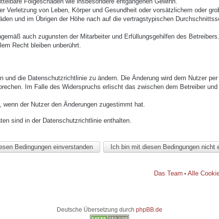
mittelbare Folgeschäden wie insbesondere entgangenen Gewinn.
r Verletzung von Leben, Körper und Gesundheit oder vorsätzlichem oder grob 
den und im Übrigen der Höhe nach auf die vertragstypischen Durchschnittssc
ngemäß auch zugunsten der Mitarbeiter und Erfüllungsgehilfen des Betreibers
lem Recht bleiben unberührt.
n und die Datenschutzrichtlinie zu ändern. Die Änderung wird dem Nutzer per E
prechen. Im Falle des Widerspruchs erlischt das zwischen dem Betreiber und 
h, wenn der Nutzer den Änderungen zugestimmt hat.
n sind in der Datenschutzrichtlinie enthalten.
Das Team
Alle Cooki
•
Deutsche Übersetzung durch
phpBB.de