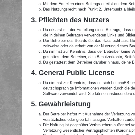
Mit dem Erstellen eines Beitrags erteilst du dem Be
Das Nutzungsrecht nach Punkt 2, Unterpunkt a blei
3. Pflichten des Nutzers
Du erklärst mit der Erstellung eines Beitrags, dass 
die in deinen Beiträgen verwendeten Links und Bilde
Der Betreiber des Boards übt das Hausrecht aus. B
zeitweise oder dauerhaft von der Nutzung dieses Boa
Du nimmst zur Kenntnis, dass der Betreiber keine Ver
gestattest dem Betreiber, dein Benutzerkonto, Beitr
Du gestattest dem Betreiber darüber hinaus, deine B
4. General Public License
Du nimmst zur Kenntnis, dass es sich bei phpBB um 
deutschsprachige Informationen werden durch die de
Software verwendet wird. Sie können insbesondere d
5. Gewährleistung
Der Betreiber haftet mit Ausnahme der Verletzung von
vorsätzliches oder grob fahrlässiges Verhalten zurü
Die Haftung ist gegenüber Verbrauchern außer bei v
Verletzung wesentlicher Vertragspflichten (Kardinal