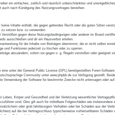
treiber ein einfaches, zeitlich und räumlich unbeschränktes und unentgeltlic
bt auch nach Kündigung des Nutzungsvertrages bestehen.
er keine Inhalte enthält, die gegen geltendes Recht oder die guten Sitten vers
r zu setzen bzw. zu verwenden.
ei Verstößen gegen diese Nutzungsbedingungen oder anderer im Board veröffe
rds ausschließen und dir ein Hausverbot erteilen.
antwortung für die Inhalte von Beiträgen übernimmt, die er nicht selbst erste
äge und Funktionen jederzeit zu löschen oder zu sperren.
eiträge abzuändern, sofern sie gegen o. g. Regeln verstoßen oder geeignet s
eine unter der General Public License (GPL) bereitgestellten Foren-Softwa
utschsprachige Community unter www.phpbb.de zur Verfügung gestellt. Beide 
ie Verwendung der Software für bestimmte Zwecke nicht untersagen oder auf 
 Leben, Körper und Gesundheit und der Verletzung wesentlicher Vertragspflich
ckzuführen sind. Dies gilt auch für mittelbare Folgeschäden wie insbesonder
orsätzlichem oder grob fahrlässigem Verhalten oder bei Schäden aus der Verl
pflichten) auf die bei Vertragsschluss typischerweise vorhersehbaren Schäden