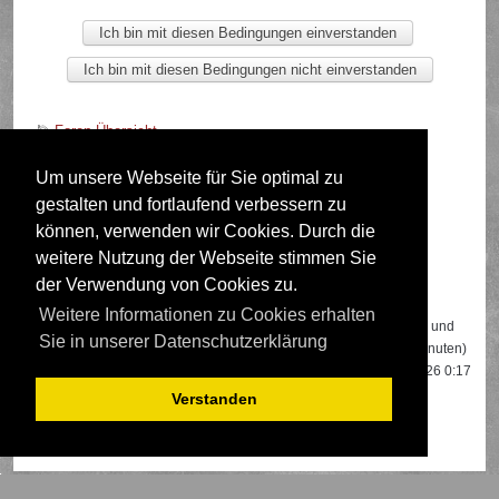
Foren-Übersicht
Um unsere Webseite für Sie optimal zu
gestalten und fortlaufend verbessern zu
Deutsche Übersetzung durch
phpBB.de
können, verwenden wir Cookies. Durch die
weitere Nutzung der Webseite stimmen Sie
der Verwendung von Cookies zu.
Wer ist online?
Weitere Informationen zu Cookies erhalten
Insgesamt sind
550
Besucher online: 2 registrierte, 0 unsichtbare und
Sie in unserer Datenschutzerklärung
548 Gäste (basierend auf den aktiven Besuchern der letzten 5 Minuten)
Der Besucherrekord liegt bei
22108
Besuchern, die am 13.04.2026 0:17
gleichzeitig online waren.
Verstanden
Mitglieder:
Google [Bot]
,
Google Adsense [Bot]