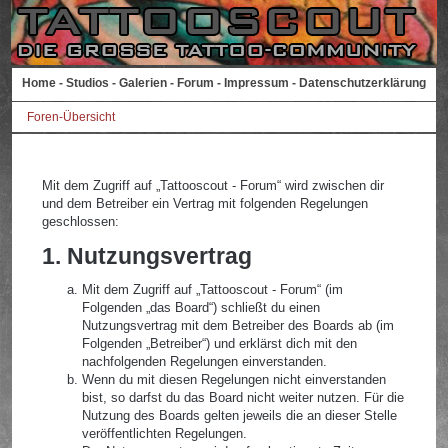
Home
-
Studios
-
Galerien
-
Forum
-
Impressum
-
Datenschutzerklärung
Foren-Übersicht
Mit dem Zugriff auf „Tattooscout - Forum“ wird zwischen dir
und dem Betreiber ein Vertrag mit folgenden Regelungen
geschlossen:
1. Nutzungsvertrag
Mit dem Zugriff auf „Tattooscout - Forum“ (im
Folgenden „das Board“) schließt du einen
Nutzungsvertrag mit dem Betreiber des Boards ab (im
Folgenden „Betreiber“) und erklärst dich mit den
nachfolgenden Regelungen einverstanden.
Wenn du mit diesen Regelungen nicht einverstanden
bist, so darfst du das Board nicht weiter nutzen. Für die
Nutzung des Boards gelten jeweils die an dieser Stelle
veröffentlichten Regelungen.