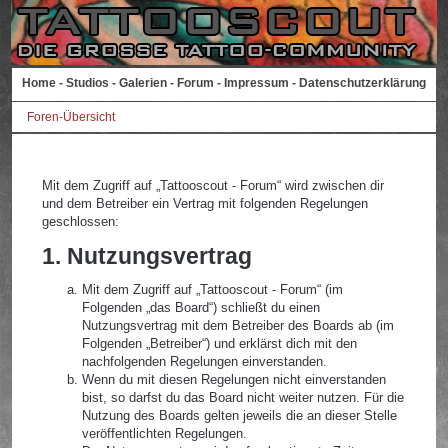
Home
-
Studios
-
Galerien
-
Forum
-
Impressum
-
Datenschutzerklärung
Foren-Übersicht
Mit dem Zugriff auf „Tattooscout - Forum“ wird zwischen dir
und dem Betreiber ein Vertrag mit folgenden Regelungen
geschlossen:
1. Nutzungsvertrag
Mit dem Zugriff auf „Tattooscout - Forum“ (im
Folgenden „das Board“) schließt du einen
Nutzungsvertrag mit dem Betreiber des Boards ab (im
Folgenden „Betreiber“) und erklärst dich mit den
nachfolgenden Regelungen einverstanden.
Wenn du mit diesen Regelungen nicht einverstanden
bist, so darfst du das Board nicht weiter nutzen. Für die
Nutzung des Boards gelten jeweils die an dieser Stelle
veröffentlichten Regelungen.