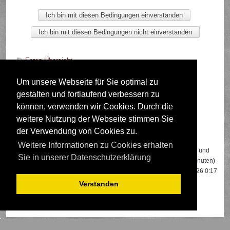
Foren-Übersicht
Um unsere Webseite für Sie optimal zu
gestalten und fortlaufend verbessern zu
Deutsche Übersetzung durch
phpBB.de
können, verwenden wir Cookies. Durch die
weitere Nutzung der Webseite stimmen Sie
der Verwendung von Cookies zu.
Wer ist online?
Weitere Informationen zu Cookies erhalten
Insgesamt sind
647
Besucher online: 2 registrierte, 0 unsichtbare und
Sie in unserer Datenschutzerklärung
645 Gäste (basierend auf den aktiven Besuchern der letzten 5 Minuten)
Der Besucherrekord liegt bei
22108
Besuchern, die am 13.04.2026 0:17
gleichzeitig online waren.
Verstanden
Mitglieder:
Google [Bot]
,
Google Adsense [Bot]