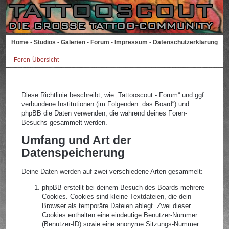
Home
-
Studios
-
Galerien
-
Forum
-
Impressum
-
Datenschutzerklärung
Foren-Übersicht
Diese Richtlinie beschreibt, wie „Tattooscout - Forum“ und ggf.
verbundene Institutionen (im Folgenden „das Board“) und
phpBB die Daten verwenden, die während deines Foren-
Besuchs gesammelt werden.
Umfang und Art der
Datenspeicherung
Deine Daten werden auf zwei verschiedene Arten gesammelt:
phpBB erstellt bei deinem Besuch des Boards mehrere
Cookies. Cookies sind kleine Textdateien, die dein
Browser als temporäre Dateien ablegt. Zwei dieser
Cookies enthalten eine eindeutige Benutzer-Nummer
(Benutzer-ID) sowie eine anonyme Sitzungs-Nummer