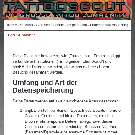
Home
-
Studios
-
Galerien
-
Forum
-
Impressum
-
Datenschutzerklärung
Foren-Übersicht
Diese Richtlinie beschreibt, wie „Tattooscout - Forum“ und ggf.
verbundene Institutionen (im Folgenden „das Board“) und
phpBB die Daten verwenden, die während deines Foren-
Besuchs gesammelt werden.
Umfang und Art der
Datenspeicherung
Deine Daten werden auf zwei verschiedene Arten gesammelt:
phpBB erstellt bei deinem Besuch des Boards mehrere
Cookies. Cookies sind kleine Textdateien, die dein
Browser als temporäre Dateien ablegt. Zwei dieser
Cookies enthalten eine eindeutige Benutzer-Nummer
(Benutzer-ID) sowie eine anonyme Sitzungs-Nummer