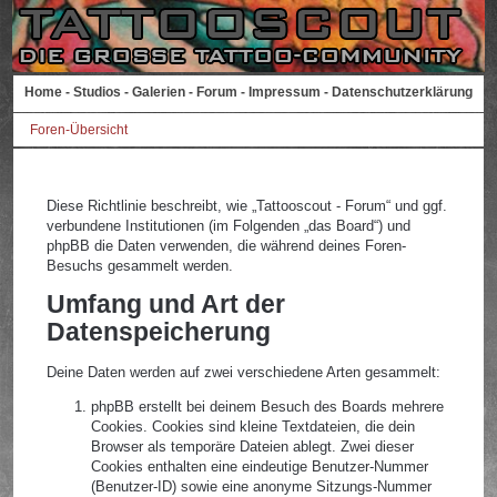
Home
-
Studios
-
Galerien
-
Forum
-
Impressum
-
Datenschutzerklärung
Foren-Übersicht
Diese Richtlinie beschreibt, wie „Tattooscout - Forum“ und ggf.
verbundene Institutionen (im Folgenden „das Board“) und
phpBB die Daten verwenden, die während deines Foren-
Besuchs gesammelt werden.
Umfang und Art der
Datenspeicherung
Deine Daten werden auf zwei verschiedene Arten gesammelt:
phpBB erstellt bei deinem Besuch des Boards mehrere
Cookies. Cookies sind kleine Textdateien, die dein
Browser als temporäre Dateien ablegt. Zwei dieser
Cookies enthalten eine eindeutige Benutzer-Nummer
(Benutzer-ID) sowie eine anonyme Sitzungs-Nummer