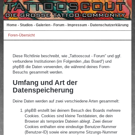
Home
-
Studios
-
Galerien
-
Forum
-
Impressum
-
Datenschutzerklärung
Foren-Übersicht
Diese Richtlinie beschreibt, wie „Tattooscout - Forum“ und ggf.
verbundene Institutionen (im Folgenden „das Board“) und
phpBB die Daten verwenden, die während deines Foren-
Besuchs gesammelt werden.
Umfang und Art der
Datenspeicherung
Deine Daten werden auf zwei verschiedene Arten gesammelt:
phpBB erstellt bei deinem Besuch des Boards mehrere
Cookies. Cookies sind kleine Textdateien, die dein
Browser als temporäre Dateien ablegt. Zwei dieser
Cookies enthalten eine eindeutige Benutzer-Nummer
(Benutzer-ID) sowie eine anonyme Sitzungs-Nummer