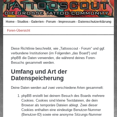
Home
-
Studios
-
Galerien
-
Forum
-
Impressum
-
Datenschutzerklärung
Foren-Übersicht
Diese Richtlinie beschreibt, wie „Tattooscout - Forum“ und ggf.
verbundene Institutionen (im Folgenden „das Board“) und
phpBB die Daten verwenden, die während deines Foren-
Besuchs gesammelt werden.
Umfang und Art der
Datenspeicherung
Deine Daten werden auf zwei verschiedene Arten gesammelt:
phpBB erstellt bei deinem Besuch des Boards mehrere
Cookies. Cookies sind kleine Textdateien, die dein
Browser als temporäre Dateien ablegt. Zwei dieser
Cookies enthalten eine eindeutige Benutzer-Nummer
(Benutzer-ID) sowie eine anonyme Sitzungs-Nummer