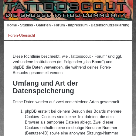
Home
-
Studios
-
Galerien
-
Forum
-
Impressum
-
Datenschutzerklärung
Foren-Übersicht
Diese Richtlinie beschreibt, wie „Tattooscout - Forum“ und ggf.
verbundene Institutionen (im Folgenden „das Board“) und
phpBB die Daten verwenden, die während deines Foren-
Besuchs gesammelt werden.
Umfang und Art der
Datenspeicherung
Deine Daten werden auf zwei verschiedene Arten gesammelt:
phpBB erstellt bei deinem Besuch des Boards mehrere
Cookies. Cookies sind kleine Textdateien, die dein
Browser als temporäre Dateien ablegt. Zwei dieser
Cookies enthalten eine eindeutige Benutzer-Nummer
(Benutzer-ID) sowie eine anonyme Sitzungs-Nummer