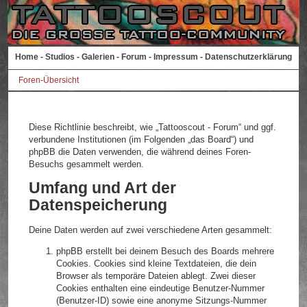
Home
-
Studios
-
Galerien
-
Forum
-
Impressum
-
Datenschutzerklärung
Foren-Übersicht
Diese Richtlinie beschreibt, wie „Tattooscout - Forum“ und ggf.
verbundene Institutionen (im Folgenden „das Board“) und
phpBB die Daten verwenden, die während deines Foren-
Besuchs gesammelt werden.
Umfang und Art der
Datenspeicherung
Deine Daten werden auf zwei verschiedene Arten gesammelt:
phpBB erstellt bei deinem Besuch des Boards mehrere
Cookies. Cookies sind kleine Textdateien, die dein
Browser als temporäre Dateien ablegt. Zwei dieser
Cookies enthalten eine eindeutige Benutzer-Nummer
(Benutzer-ID) sowie eine anonyme Sitzungs-Nummer