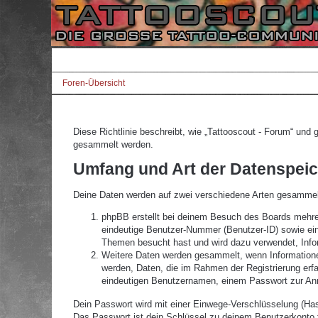
Foren-Übersicht
Diese Richtlinie beschreibt, wie „Tattooscout - Forum“ un
gesammelt werden.
Umfang und Art der Datenspei
Deine Daten werden auf zwei verschiedene Arten gesammel
phpBB erstellt bei deinem Besuch des Boards mehrere
eindeutige Benutzer-Nummer (Benutzer-ID) sowie ein
Themen besucht hast und wird dazu verwendet, Infor
Weitere Daten werden gesammelt, wenn Informationen 
werden, Daten, die im Rahmen der Registrierung erfa
eindeutigen Benutzernamen, einem Passwort zur Anm
Dein Passwort wird mit einer Einwege-Verschlüsselung (Hash
Das Passwort ist dein Schlüssel zu deinem Benutzerkonto f