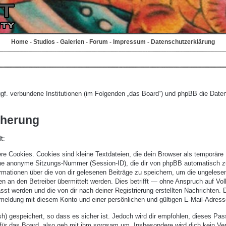
Home
-
Studios
-
Galerien
-
Forum
-
Impressum
-
Datenschutzerklärung
d ggf. verbundene Institutionen (im Folgenden „das Board“) und phpBB die Da
cherung
t:
 Cookies. Cookies sind kleine Textdateien, die dein Browser als temporäre D
e anonyme Sitzungs-Nummer (Session-ID), die dir von phpBB automatisch zuge
mationen über die von dir gelesenen Beiträge zu speichern, um die ungelese
an den Betreiber übermittelt werden. Dies betrifft — ohne Anspruch auf Volls
sst werden und die von dir nach deiner Registrierung erstellten Nachrichten
eldung mit diesem Konto und einer persönlichen und gültigen E-Mail-Adress
) gespeichert, so dass es sicher ist. Jedoch wird dir empfohlen, dieses Pas
ür das Board, also geh mit ihm sorgsam um. Insbesondere wird dich kein Vertr