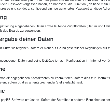
du dein Passwort vergessen haben, so kannst du die Funktion „Ich habe mein
resse und sendet anschließend ein neu generiertes Passwort an diese Adres
ung
gistrierung eingegebenen Daten sowie laufende Zugriffsdaten (Datum und Uhr
ieb des Boards zu verwenden.
ergabe deiner Daten
 Dritte weitergeben, sofern er nicht auf Grund gesetzlicher Regelungen zur We
angegebenen Daten und deine Beiträge je nach Konfiguration im Internet verf
me
von dir angegebenen Kontaktdaten zu kontaktieren, sofern dies zur Übermittlun
ren, sofern du dies an entsprechender Stelle erlaubt hast.
ie
die phpBB-Software umfassen. Sofern der Betreiber in anderen Bereichen seine