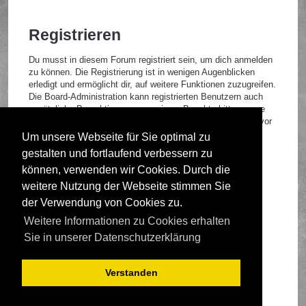
Registrieren
Du musst in diesem Forum registriert sein, um dich anmelden
zu können. Die Registrierung ist in wenigen Augenblicken
erledigt und ermöglicht dir, auf weitere Funktionen zuzugreifen.
Die Board-Administration kann registrierten Benutzern auch
zusätzliche Berechtigungen zuweisen. Beachte bitte unsere
Nutzungsbedingungen und die verwandten Regelungen, bevor
du dich registrierst. Bitte beachte auch die jeweiligen
Um unsere Webseite für Sie optimal zu
Forenregeln, wenn du dich in diesem Board bewegst.
gestalten und fortlaufend verbessern zu
Nutzungsbedingungen
|
Datenschutzrichtlinie
können, verwenden wir Cookies. Durch die
weitere Nutzung der Webseite stimmen Sie
Registrieren
der Verwendung von Cookies zu.
Weitere Informationen zu Cookies erhalten
Foren-Übersicht
Sie in unserer Datenschutzerklärung
Verstanden
Deutsche Übersetzung durch
phpBB.de