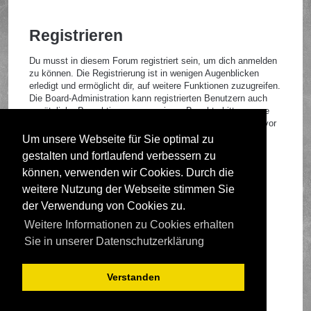
Registrieren
Du musst in diesem Forum registriert sein, um dich anmelden
zu können. Die Registrierung ist in wenigen Augenblicken
erledigt und ermöglicht dir, auf weitere Funktionen zuzugreifen.
Die Board-Administration kann registrierten Benutzern auch
zusätzliche Berechtigungen zuweisen. Beachte bitte unsere
Nutzungsbedingungen und die verwandten Regelungen, bevor
du dich registrierst. Bitte beachte auch die jeweiligen
Um unsere Webseite für Sie optimal zu
Forenregeln, wenn du dich in diesem Board bewegst.
gestalten und fortlaufend verbessern zu
Nutzungsbedingungen
|
Datenschutzrichtlinie
können, verwenden wir Cookies. Durch die
weitere Nutzung der Webseite stimmen Sie
Registrieren
der Verwendung von Cookies zu.
Weitere Informationen zu Cookies erhalten
Foren-Übersicht
Sie in unserer Datenschutzerklärung
Verstanden
Deutsche Übersetzung durch
phpBB.de