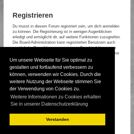
Registrieren
Du musst in diesem Forum registriert sein, um dich anmelden
zu können. Die Registrierung ist in wenigen Augenblicken
erledigt und ermöglicht dir, auf weitere Funktionen zuzugreifen.
Die Board-Administration kann registrierten Benutzern auch
zusätzliche Berechtigungen zuweisen. Beachte bitte unsere
Nutzungsbedingungen und die verwandten Regelungen, bevor
du dich registrierst. Bitte beachte auch die jeweiligen
Um unsere Webseite für Sie optimal zu
Forenregeln, wenn du dich in diesem Board bewegst.
gestalten und fortlaufend verbessern zu
Nutzungsbedingungen
|
Datenschutzrichtlinie
können, verwenden wir Cookies. Durch die
weitere Nutzung der Webseite stimmen Sie
Registrieren
der Verwendung von Cookies zu.
Weitere Informationen zu Cookies erhalten
Foren-Übersicht
Sie in unserer Datenschutzerklärung
Verstanden
Deutsche Übersetzung durch
phpBB.de