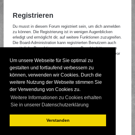
Registrieren
Du musst in diesem Forum registriert sein, um dich anmelden
zu können. Die Registrierung ist in wenigen Augenblicken
erledigt und ermöglicht dir, auf weitere Funktionen zuzugreifen.
Die Board-Administration kann registrierten Benutzern auch
zusätzliche Berechtigungen zuweisen. Beachte bitte unsere
Nutzungsbedingungen und die verwandten Regelungen, bevor
du dich registrierst. Bitte beachte auch die jeweiligen
Um unsere Webseite für Sie optimal zu
Forenregeln, wenn du dich in diesem Board bewegst.
gestalten und fortlaufend verbessern zu
Nutzungsbedingungen
|
Datenschutzrichtlinie
können, verwenden wir Cookies. Durch die
weitere Nutzung der Webseite stimmen Sie
Registrieren
der Verwendung von Cookies zu.
Weitere Informationen zu Cookies erhalten
Foren-Übersicht
Sie in unserer Datenschutzerklärung
Verstanden
Deutsche Übersetzung durch
phpBB.de