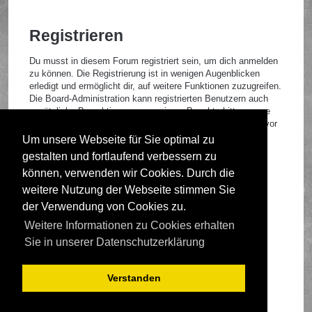
Registrieren
Du musst in diesem Forum registriert sein, um dich anmelden
zu können. Die Registrierung ist in wenigen Augenblicken
erledigt und ermöglicht dir, auf weitere Funktionen zuzugreifen.
Die Board-Administration kann registrierten Benutzern auch
zusätzliche Berechtigungen zuweisen. Beachte bitte unsere
Nutzungsbedingungen und die verwandten Regelungen, bevor
du dich registrierst. Bitte beachte auch die jeweiligen
Um unsere Webseite für Sie optimal zu
Forenregeln, wenn du dich in diesem Board bewegst.
gestalten und fortlaufend verbessern zu
Nutzungsbedingungen
|
Datenschutzrichtlinie
können, verwenden wir Cookies. Durch die
weitere Nutzung der Webseite stimmen Sie
Registrieren
der Verwendung von Cookies zu.
Weitere Informationen zu Cookies erhalten
Foren-Übersicht
Sie in unserer Datenschutzerklärung
Verstanden
Deutsche Übersetzung durch
phpBB.de