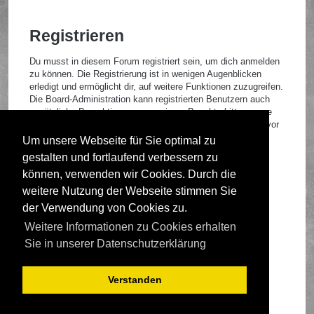
Registrieren
Du musst in diesem Forum registriert sein, um dich anmelden
zu können. Die Registrierung ist in wenigen Augenblicken
erledigt und ermöglicht dir, auf weitere Funktionen zuzugreifen.
Die Board-Administration kann registrierten Benutzern auch
zusätzliche Berechtigungen zuweisen. Beachte bitte unsere
Nutzungsbedingungen und die verwandten Regelungen, bevor
du dich registrierst. Bitte beachte auch die jeweiligen
Um unsere Webseite für Sie optimal zu
Forenregeln, wenn du dich in diesem Board bewegst.
gestalten und fortlaufend verbessern zu
Nutzungsbedingungen
|
Datenschutzrichtlinie
können, verwenden wir Cookies. Durch die
weitere Nutzung der Webseite stimmen Sie
Registrieren
der Verwendung von Cookies zu.
Weitere Informationen zu Cookies erhalten
Foren-Übersicht
Sie in unserer Datenschutzerklärung
Verstanden
Deutsche Übersetzung durch
phpBB.de