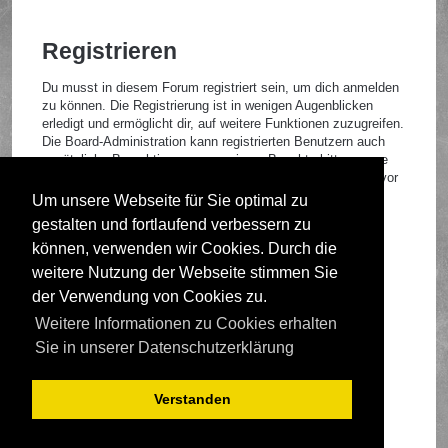
Registrieren
Du musst in diesem Forum registriert sein, um dich anmelden
zu können. Die Registrierung ist in wenigen Augenblicken
erledigt und ermöglicht dir, auf weitere Funktionen zuzugreifen.
Die Board-Administration kann registrierten Benutzern auch
zusätzliche Berechtigungen zuweisen. Beachte bitte unsere
Nutzungsbedingungen und die verwandten Regelungen, bevor
du dich registrierst. Bitte beachte auch die jeweiligen
Um unsere Webseite für Sie optimal zu
Forenregeln, wenn du dich in diesem Board bewegst.
gestalten und fortlaufend verbessern zu
Nutzungsbedingungen
|
Datenschutzrichtlinie
können, verwenden wir Cookies. Durch die
weitere Nutzung der Webseite stimmen Sie
Registrieren
der Verwendung von Cookies zu.
Weitere Informationen zu Cookies erhalten
Foren-Übersicht
Sie in unserer Datenschutzerklärung
Verstanden
Deutsche Übersetzung durch
phpBB.de